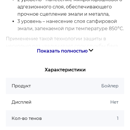
адгезионного слоя, обеспечивающего
прочное сцепление эмали и металла,
3 уровень – нанесение слоя сапфировой
эмали, запекаемой при температуре 850°С.
Применение такой технологии защиты в
несколько раз увеличивает срок службы бака.
Показать полностью
Преимущества бойлера Мидея D80-15F6(W):
высокая надежность
Характеристики
уникальная технология защиты бака от
коррозии и известкового налета
Продукт
Бойлер
эффективная теплоизоляция из
пенополиуретана повышенной плотности
Дисплей
Нет
34 кг/м³
эмалированный ТЭН (практически не
Кол-во тенов
1
подвержен оседанию накипи)
увеличенный магниевый анод для