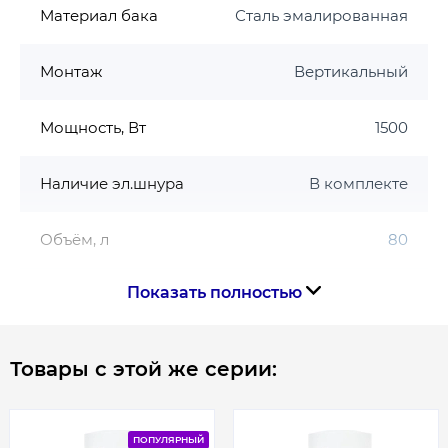
дополнительной защиты от коррозии
Материал бака
Сталь эмалированная
защита от перегрева бака
защита от поражения электрическим
Монтаж
Вертикальный
током
современный итальянский дизайн
Мощность, Вт
1500
Основные характеристики бойлера Midea D80-
15F6 (W):
Наличие эл.шнура
В комплекте
Объем бака – 73 л
Объём, л
80
Мощность Тена – 1500 Вт
Форма – круглый
Материал бака – эмалированная сталь.
Показать полностью
Размер подключения
1/2
Тип Тена – мокрый
Вариант установки – вертикальный
Тип нагрева
Тэн
Товары с этой же серии:
Напряжение питания – 220В
Страна-производитель - Китай
Толщина бака
2 мм
Габариты – 1030*385*405мм
ПОПУЛЯРНЫЙ