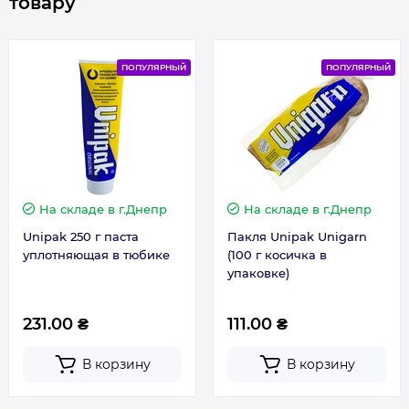
товару
Гарантия на электрическую часть
2 года
ПОПУЛЯРНЫЙ
ПОПУЛЯРНЫЙ
Гарантия производителя, мес
72
Контакты сервисного центра
0800501690
Сервисное обслуживание
1 раз в год
На складе
в г.Днепр
На складе
в г.Днепр
Unipak 250 г паста
Пакля Unipak Unigarn
уплотняющая в тюбике
(100 г косичка в
упаковке)
231.00 ₴
111.00 ₴
В корзину
В корзину