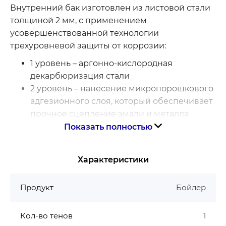
Внутренний бак изготовлен из листовой стали
толщиной 2 мм, с применением
усовершенствованной технологии
трехуровневой защиты от коррозии:
1 уровень – аргонно-кислородная
декарбюризация стали
2 уровень – нанесение микропорошкового
адгезионного слоя, который обеспечивает
прочное сцепление эмали и металла
3 уровень – нанесение слоя сапфировой
Показать полностью
эмали, запекаемой при температуре 850°С
Преимущества бойлера Мидея D10-20VI(U):
Характеристики
Высокая надежность
Продукт
Бойлер
Уникальная технология защиты бака от
коррозии и накипи
Кол-во тенов
1
Эффективная теплоизоляция из