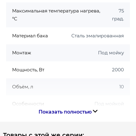
пенополиуретана повышенной плотности
34 кг/м³
Максимальная температура нагрева,
75
Эмалированный ТЭН (практически не
°C
град.
подвержен осадке накипи)
Увеличенный магниевый анод для
Материал бака
Сталь эмалированная
дополнительной защиты от коррозии.
Защита от перегрева бака
Монтаж
Под мойку
Защита от поражения электрическим
током
Мощность, Вт
2000
Современный итальянский дизайн
Основные характеристики бойлера Midea D10-
Объём, л
10
20VI:
Объем бака: 10 л
Особенности
Под мойкой
Тип тена: мокрый
Показать полностью
Способ установки: вертикальный (под
Размер подключения
1/2
мойку)
Форма бака: прямоугольная
Товары с этой же серии: