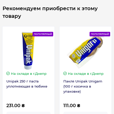
Высота, мм
355
Рекомендуем приобрести к этому
товару
Глубина, мм
292
Ширина, мм
355
ПОПУЛЯРНЫЙ
ПОПУЛЯРНЫЙ
Гарантия
Гарантия на электрическую часть
2 года
На складе
в г.Днепр
На складе
в г.Днепр
Гарантия производителя, мес
72
Unipak 250 г паста
Пакля Unipak Unigarn
уплотняющая в тюбике
(100 г косичка в
упаковке)
Контакты сервисного центра
0800501690
231.00 ₴
111.00 ₴
Сервисное обслуживание
1 раз в год