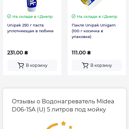
Габариты, размеры, вес
На складе
в г.Днепр
На складе
в г.Днепр
Unipak 250 г паста
Пакля Unipak Unigarn
Вес, кг
4.5
уплотняющая в тюбике
(100 г косичка в
упаковке)
Высота, мм
330
231.00 ₴
111.00 ₴
Глубина, мм
230
В корзину
В корзину
Ширина, мм
240
Гарантия
Отзывы о Водонагреватель Midea
D06-15A (U) 5 литров под мойку
Гарантия на электрическую часть
2 года
Гарантия производителя, мес
72