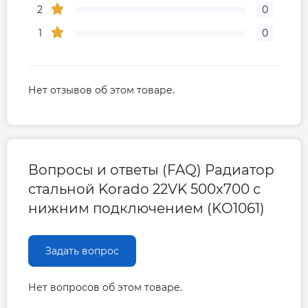
2
0
Габариты, размеры, вес
1
0
Высота радиатора, мм
500
Глубина, мм
100
Нет отзывов об этом товаре.
Длина радиатора, мм
700
Межосевое расстояние, мм
50
Вопросы и ответы (FAQ) Радиатор
стальной Korado 22VK 500x700 с
нижним подключением (KO1061)
Гарантия
Гарантия производителя, мес
Задать вопрос
120
Нет вопросов об этом товаре.