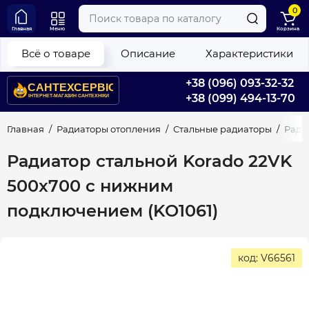
0
Главная
Меню
Корзина
Всё о товаре
Описание
Характеристики
+38 (096) 093-32-32
+38 (099) 494-13-70
Главная
Радиаторы отопления
Стальные радиаторы
Ради
Радиатор стальной Korado 22VK
500x700 с нижним
подключением (KO1061)
код: V66561