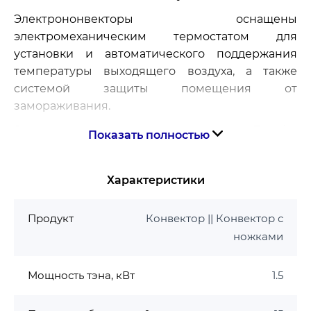
Электрононвекторы оснащены
электромеханическим термостатом для
установки и автоматического поддержания
температуры выходящего воздуха, а также
системой защиты помещения от
замораживания.
Электроконвекторы универсальные "Термiя"
Показать полностью
имеют обычную степень защиты корпуса от
влаги IP20 и высокую степень защиты от
Характеристики
поражения электрическим током (класс защиты
II), не требующую заземления. Номинальное
напряжение электропитания 220 В, 50 Гц.
Продукт
Конвектор || Конвектор с
ножками
Срок службы изделий не менее 10 лет.
Производитель
Термія
Мощность тэна, кВт
1.5
Тип нагревателя
игольчатый
Мощность
1,5 кВт