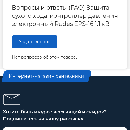
электросети, Гц
Вопросы и ответы (FAQ) Защита
Режим работы
Продолжительный (S1)
сухого хода, контроллер давления
Степень
IP65
электронный Rudes EPS-16 1.1 кВт
защиты
Резьба
входного и
Задать вопрос
G1-B/G1-B
выходного
патрубков
Нет вопросов об этом товаре.
Габаритные
190*100*100
228*172*169
142*150*223
размеры, мм
Масса нетто, кг
0,5
1,1
1,2
Интернет-магазин сантехники
Хотите быть в курсе всех акций и скидок?
Подпишитесь на нашу рассылку