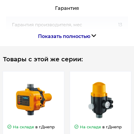
В модели EPS-16 манометр оснащен
Гарантия
уплотнительным кольцом, двумя
крепежными винтами и колпачковая
Гарантия производителя, мес
13
гайкою.Манометр может устанавливаться
Показать полностью
на любой стороне контроллера путем
введения цилиндрического соединителя с
уплотнительным кольцом в отверстие на
Товары с этой же серии:
корпусе прибора и его закрепление с
помощью двух винтов, поставляемых с
манометром. Колпачковая гайка должна
быть расположена на винте манометра с
противоположной стороны (без
уплотнительного кольца или тефлона).
На съемной крышке расположена панель
управления, на которой находятся кнопка
перезапуска «перезапуск» и световые
индикаторы: наличия напряжения «СЕТЬ»,
На складе
в г.Днепр
На складе
в г.Днепр