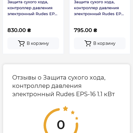
работы насоса «РАБОТА» (отсутствует в
Защита сухого хода,
Защита сухого хода,
модели EPS-15), срабатывание защиты от
контроллер давления
контроллер давления
электронный Rudes EPS-
электронный Rudes EPS-
«сухого хода» «АВАРИЯ »
II-12 1.1 кВт
16 1.1 кВт
Электродвигатель
830.00 ₴
795.00 ₴
Степень защиты IP65
Напряжение питания: 220 В, 50 Гц
В корзину
В корзину
Режим работы: продолжительный
Наименование
показателей,
EPS-15
EPS-II-12
EPS-16
ед. измер.
Отзывы о Защита сухого хода,
Максимально
контроллер давления
10
рабочий ток, А
электронный Rudes EPS-16 1.1 кВт
Максимально
потребляемая
мощность
1,1
0
подключаемого
электронасоса