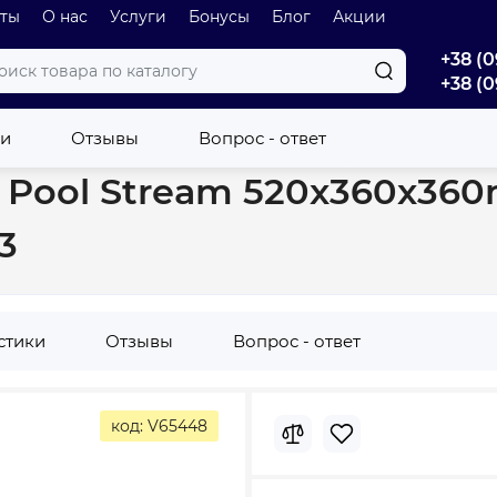
оты
О нас
Услуги
Бонусы
Блог
Акции
+38 (0
+38 (0
 Koller Pool Stream 520x360x360mm система смыва Tornado 3.0 S
ки
Отзывы
Вопрос - ответ
r Pool Stream 520x360x3
3
стики
Отзывы
Вопрос - ответ
код: V65448