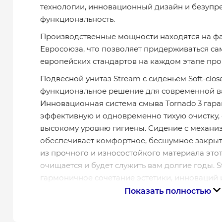
технологии, инновационный дизайн и безупр
функциональность.
Производственные мощности находятся на фа
Евросоюза, что позволяет придерживаться са
европейских стандартов на каждом этапе про
Подвесной унитаз Stream с сиденьем Soft-clos
функциональное решение для современной в
Инновационная система смыва Tornado 3 гар
эффективную и одновременно тихую очистку, 
высокому уровню гигиены. Сидение с механиз
обеспечивает комфортное, бесшумное закрыт
из прочного и износостойкого материала этот
очищается и будет служить вам долгие годы. S
гармоничное сочетание эстетики, инноваций 
Показать полностью
TORNADO – новая система смыва
Тихая, беззвучная работа слива воды в у