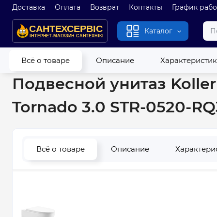
Доставка
Оплата
Возврат
Контакты
График раб
Каталог
Главная
Унитазы
Унитазы подвесные
Подвесной унитаз
Всё о товаре
Описание
Характеристи
Подвесной унитаз Kolle
Tornado 3.0 STR-0520-RQ
Всё о товаре
Описание
Характери