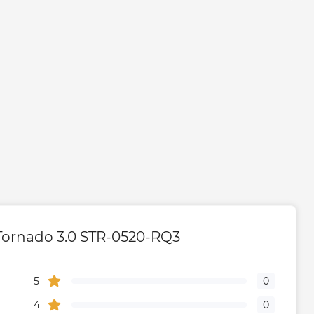
Белый
Австрия
тва
Австрия
Габариты, размеры, вес
360
ornado 3.0 STR-0520-RQ3
520
5
0
360
4
0