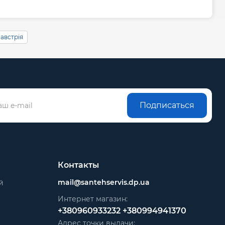
австрія
Подписаться
Контакты
mail@santehservis.dp.ua
й
Интернет магазин:
+380960933232
+380994941370
Адрес точки выдачи: