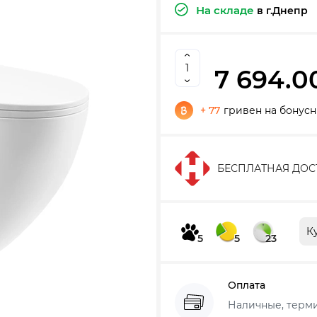
На складе
в г.Днепр
7 694.0
+ 77
гривен на бонусн
БЕСПЛАТНАЯ ДОС
К
5
5
23
Оплата
Наличные, термин