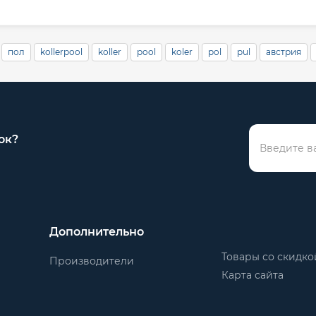
пол
kollerpool
koller
pool
koler
pol
pul
австрия
ок?
Дополнительно
Товары со скидко
Производители
Карта сайта