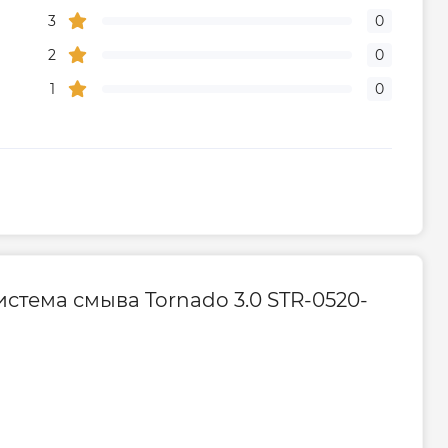
3
0
Гарантия
2
0
дителя, мес
300
1
0
стема смыва Tornado 3.0 STR-0520-