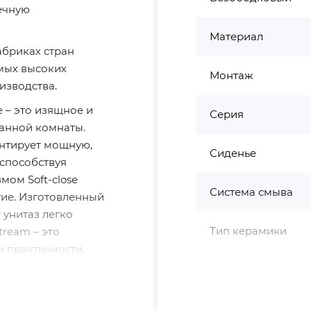
ечную
Материал
бриках стран
мых высоких
Монтаж
изводства.
e – это изящное и
Серия
анной комнаты.
антирует мощную,
Сиденье
способствуя
мом Soft-close
Система смыва
ие. Изготовленный
 унитаз легко
Тип керамики
tream – это
и практичности.
Тип сиденья
нитаз с вихрем
Функция биде