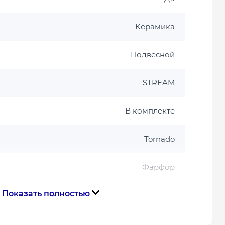
Керамика
Подвесной
STREAM
В комплекте
Tornado
Фарфор
Показать полностью
дюропласт с плавным падением
Нет