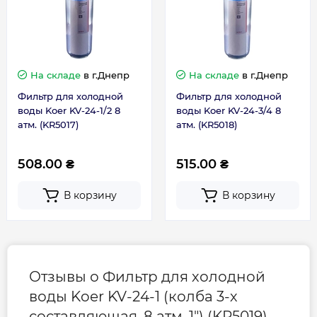
Страна бренда
Чехия
Страна производства
Китай
На складе
в г.Днепр
На складе
в г.Днепр
Фильтр для холодной
Фильтр для холодной
Габариты, размеры, вес
воды Koer KV-24-1/2 8
воды Koer KV-24-3/4 8
атм. (KR5017)
атм. (KR5018)
Высота картриджа, мм
254 (10 дюйм.)
508.00 ₴
515.00 ₴
Диаметр картриджа, мм
63 (2.5 дюйм.)
В корзину
В корзину
Гарантия
Контакты сервисного
0-800-301-755; +38 (067)
Отзывы о Фильтр для холодной
центра
490-06-55
воды Koer KV-24-1 (колба 3-х
составляющая, 8 атм. 1") (KR5019)