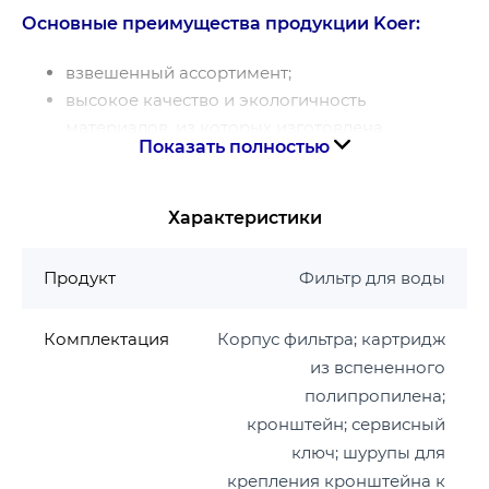
Основные преимущества продукции Koer:
взвешенный ассортимент;
высокое качество и экологичность
материалов, из которых изготовлена ​​
Показать полностью
запорная арматура;
удобство монтажа;
прочность, стойкость к коррозионным
Характеристики
процессам и высокая эксплуатационная
надежность;
Продукт
Фильтр для воды
вся продукция снабжена гарантией и
адаптирована для эксплуатации с учетом
Комплектация
Корпус фильтра; картридж
характеристик отечественных инженерных
из вспененного
систем;
полипропилена;
вся продукция KOER производится на
кронштейн; сервисный
мощностях Европейских предприятий;
ключ; шурупы для
контроль качества осуществляется
крепления кронштейна к
европейскими специалистами.