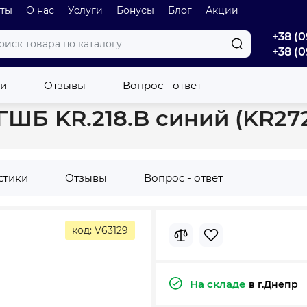
оты
О нас
Услуги
Бонусы
Блог
Акции
+38 (0
+38 (0
н
Кран шаровый Koer 1/2" ГШБ KR.218.B синий (KR2722)
ки
Отзывы
Вопрос - ответ
ГШБ KR.218.B синий (KR27
стики
Отзывы
Вопрос - ответ
код: V63129
На складе
в г.Днепр