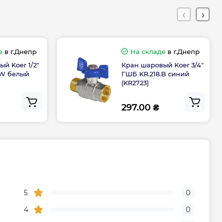
тва
Чехия
е
в г.Днепр
На складе
в г.Днепр
Гарантия
й Koer 1/2"
Кран шаровый Koer 3/4"
.W белый
ГШБ KR.218.B синий
дителя, мес
120
(KR2723)
297.00 ₴
ого
0-800-301-755; +38 (067) 490-06-
55
5
0
4
0