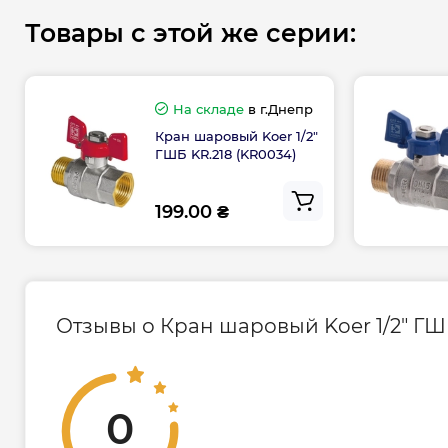
Товары с этой же серии:
На складе
в г.Днепр
Кран шаровый Koer 1/2"
ГШБ KR.218 (KR0034)
Размеры, G
1/2”
199.00 ₴
A, мм
56,5
B, мм
42
C, мм
53
Отзывы о Кран шаровый Koer 1/2" ГШБ
Класс герметичности затвора
«А»
Рабочее давление (PN), бар
до 20
0
Максимальное давление (PN), бар
до 40