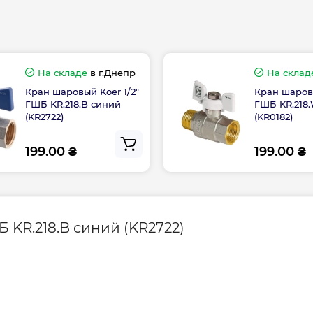
Страна производс
На складе
в г.Днепр
На склад
Кран шаровый Koer 1/2"
Кран шаровы
ГШБ KR.218.B синий
ГШБ KR.218
Гарантия произво
(KR2722)
(KR0182)
3/4”
1”
199.00 ₴
199.00 ₴
63,5
75,5
Контакты сервисн
центра
49
53,5
63
73
 KR.218.B синий (KR2722)