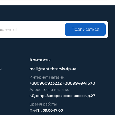
Подписаться
Контакты
mail@santehservis.dp.ua
й
Интернет магазин:
+380960933232
+380994941370
Адрес точки выдачи:
г.Днепр, Запорожское шоссе, д.27
Время работы:
Пн-Пт: 09:00-17:00