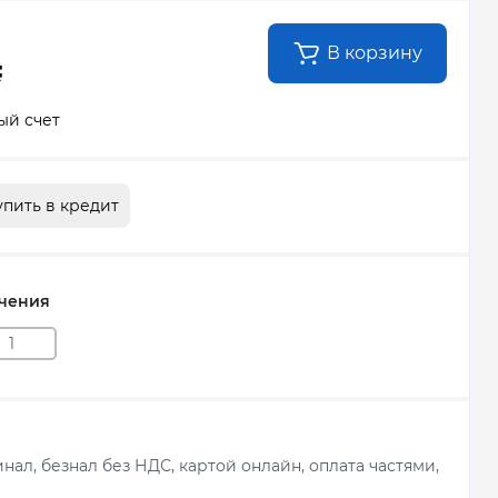
В корзину
₴
ый счет
упить в кредит
чения
1
ал, безнал без НДС, картой онлайн, оплата частями,