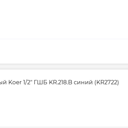
роходной
0
0
 Koer 1/2" ГШБ KR.218.B синий (KR2722)
 CW617N
рованная