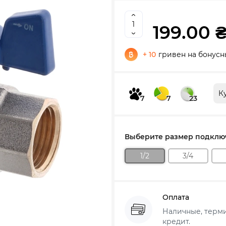
199.00 
+ 10
гривен на бонусн
К
7
7
23
Выберите размер подклю
1/2
3/4
Оплата
Наличные, термин
кредит.