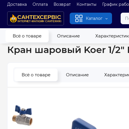
Доставка
Оплата
Возврат
Контакты
График раб
Каталог
Главная
Водопровод
Запорная арматура
Шаровый кра
Всё о товаре
Описание
Характеристи
Кран шаровый Koer 1/2" 
Всё о товаре
Описание
Характери