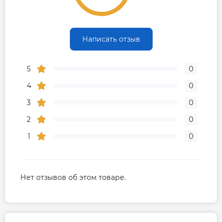
8
133
4
10
9
150
1
8
Написать отзыв
10
170
—
6
5
0
Вес брутто, кг
12
14
4
0
Габариты Д × Ш ×
240 × 240 ×
240 × 240 ×
3
0
В, мм
400
400
2
0
Гарантия производителя на поверхносный
1
0
насос Koer
Гарантия 3 года
Нет отзывов об этом товаре.