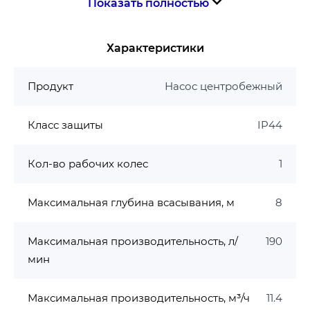
Показать полностью
вода.
Температура окружающего воздуха: +2 °С …
+40 °С
Характеристики
Температура перекачиваемой воды: +5 °С …
+40 °С
Продукт
Насос центробежный
Минерализация не более: 1500 г/м³
Водородный показатель воды (рН): 6,5 — 8,5
Класс защиты
IP44
Максимальное рабочее давление: 0,6МПа
(6бар)
Кол-во рабочих колес
1
Максимальная глубина всасывания: 8 м.
Двигатель
Максимальная глубина всасывания, м
8
Тип двигателя: асинхронный, закрытого типа
со встроенной в обмотку термозащитой
Максимальная производительность, л/
190
Обмотки статора: 100% медь
мин
Класс изоляции: F -термостойкость двигателя
до 155 ℃.
Максимальная производительность, м³/ч
11.4
Уплотнение торцевое: графит/