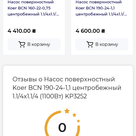
H max (м)
22
24
Насос поверхностный
Насос поверхностный
Страна бренда
Чехия
Koer BCN 160-22-0,75
Koer BCN 190-24-1,1
Q
центробежный 1.1/4x1.1/4
центробежный 1.1/4x1.1/4
Q max
Страна производства
Чехия
max
H(м)
(KP3151)
(1100Вт) KP3252
(м³/год)
(л/хв)
4 410.00 ₴
4 600.00 ₴
0
0
22
24
Габариты, размеры, вес
В корзину
В корзину
1
17
21
23
Вес брутто, кг
14
2
33
20
22
3
50
19
21
Отзывы о Насос поверхностный
Гарантия
Koer BCN 190-24-1,1 центробежный
4
67
18
20
1.1/4x1.1/4 (1100Вт) KP3252
Гарантия производителя, мес
36
5
83
12
17
Контакты сервисного
+38 (096) 072-10-
6
100
10
15
центра
00
0
7
116
8
12