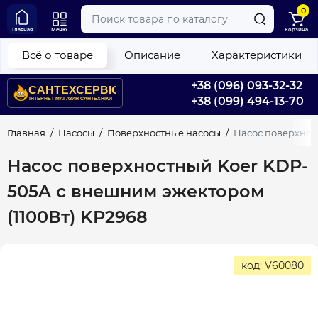
0
Главная
Меню
Корзина
Всё о товаре
Описание
Характеристики
+38 (096) 093-32-32
+38 (099) 494-13-70
Главная
Насосы
Поверхностные насосы
Насос поверхнос
Насос поверхностный Koer KDP-
505A с внешним эжектором
(1100Вт) KP2968
код: V60080