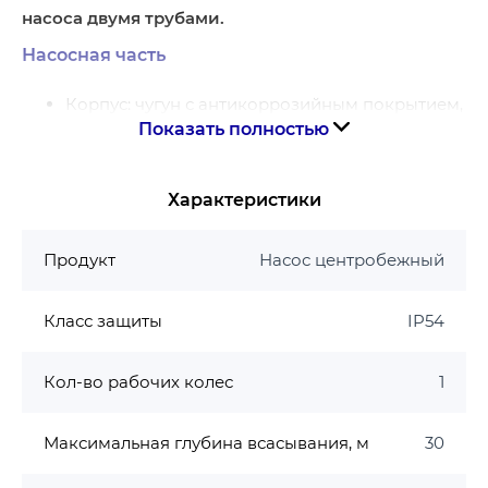
насоса двумя трубами.
Насосная часть
Корпус: чугун с антикоррозийным покрытием,
Показать полностью
а также увеличенной толщиной корпуса на
20%.
Рабочее колесо: латунь.
Характеристики
Вал двигателя: нержавеющая сталь AISI 304
Условия применения
Продукт
Насос центробежный
Перекачиваемая жидкость: пресная вода.
Класс защиты
IP54
Степень загрязнения: не более 200 г/м³
Влажность окружающего воздуха: % <90
Температура окружающего воздуха: +2 °С…+40
Кол-во рабочих колес
1
°С
Температура перекачиваемой воды: +5 °С …
Максимальная глубина всасывания, м
30
+40 °С