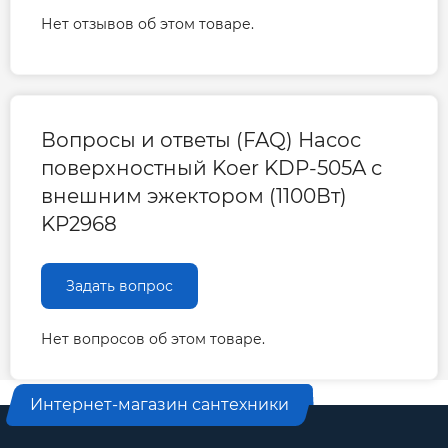
5
12
Нет отзывов об этом товаре.
5,5
6
Вес брутто, кг
28
Вопросы и ответы (FAQ) Насос
Габариты Д × Ш × В, мм
545 × 235 × 270
поверхностный Koer KDP-505A с
внешним эжектором (1100Вт)
Гарантия производителя на поверхносный
KP2968
насос Koer
Гарантия 3 года
Задать вопрос
Нет вопросов об этом товаре.
Интернет-магазин сантехники