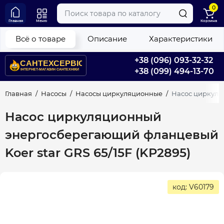
0
Главная
Меню
Корзина
Всё о товаре
Описание
Характеристики
+38 (096) 093-32-32
+38 (099) 494-13-70
Главная
Насосы
Насосы циркуляционные
Насос циркуляц
Насос циркуляционный
энергосберегающий фланцевый
Koer star GRS 65/15F (KP2895)
код: V60179