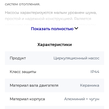
систем отопления.
Насосы характеризуются малым уровнем шума,
простой и надежной конструкцией. Является
хорошим решением в частных домах, сельском
Показать полностью
хозяйстве, складских помещениях, промышленных
помещениях.
Характеристики
Работа
Автоматический режим работы
Продукт
Циркуляционный насос
(автоматический подбор оптимальной
программы работы).
Класс защиты
IP44
Плавная регулировка мощности.
Экономический ночной режим.
Материал вала двигателя
Керамика
Индикация текущей потребляемой мощности.
Насосная часть
Материал корпуса
Алюминий + чугун
Корпус: алюминий и чугун с