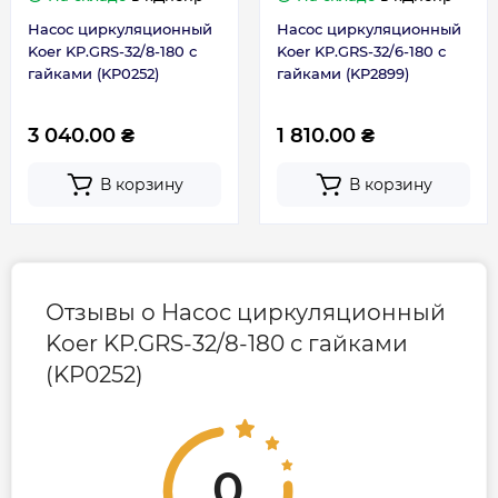
до 155 ℃.
Насос циркуляционный
Насос циркуляционный
Подшипники: металлизированная
Koer KP.GRS-32/8-180 с
Габариты, размеры, вес
Koer KP.GRS-32/6-180 с
алюмооксидного нанокерамика
гайками (KP0252)
гайками (KP2899)
Напряжение: 220-240 В
Вес брутто, кг
5.7
Частота: 50 Гц
3 040.00 ₴
1 810.00 ₴
Класс защиты: IP 44
Длина кабеля: 1,4 м.
В корзину
В корзину
Гарантия
Режим работы: продолжительный
Комплектация
Гарантия производителя, мес
36
насос
Отзывы о Насос циркуляционный
Контакты сервисного
+38 (096) 072-10-
стальные гайки
Koer KP.GRS-32/8-180 с гайками
центра
00
кабель 1,4 м
(KP0252)
инструкция.
Технические особенности циркуляционного
насоса Koer
0