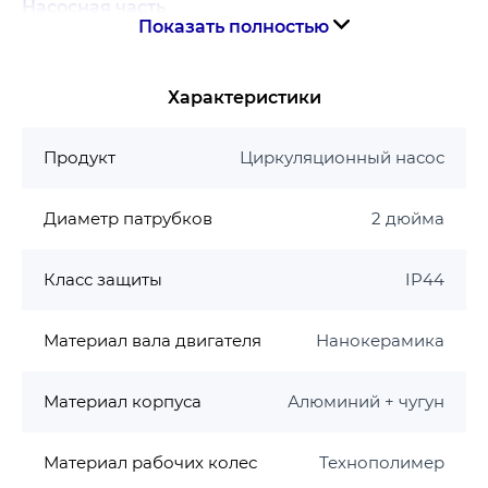
Насосная часть
Показать полностью
Корпус: алюминий и чугун с антикоррозийной
обработкой катафорезом и водостойкой
Характеристики
покраской
Рабочее колесо: технополимер
Продукт
Циркуляционный насос
полиэфирсульфон (PES)
Вал двигателя: металлизированная
Диаметр патрубков
2 дюйма
алюминоксидом нанокерамика
Условия использования
Класс защиты
IP44
Теплоноситель: пресная вода. Возможно
использование жидкости с содержанием
Материал вала двигателя
Нанокерамика
гликоля до 50% со значительным ухудшением
характеристик насоса.
Материал корпуса
Алюминий + чугун
Степень загрязнения: недопустимо
Влажность окружающего воздуха: <60%
Материал рабочих колес
Технополимер
Температура окружающего воздуха: + 5 ℃ … +