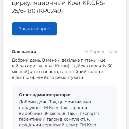
циркуляционный Koer KP.GRS-
25/6-180 (KP0249)
Гарантия производителя на циркуляционный
насос Koer
Задать вопрос
Гарантия 3 года
Олександр
14 Апреля, 2026
Добрий день. В мене є декілька питань: - це
дійсно оригінал( не Китай); - дійсна гарантія 36
місяцій( є тех.паспорт, гарантійний талон з
відміткою): -де його ремонтувати
Ответ администратора:
Добрий день. Так, це оригінальна
продукція TM Koer. Так, гарантія
виробника 36 місяців. Так, є паспорт і
гарантійний талон в комплекті. Є
офіційний сервісний центр TM Koer.