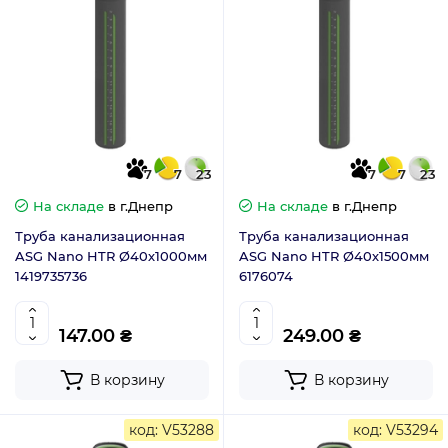
7
7
23
7
7
23
На складе
в г.Днепр
На складе
в г.Днепр
Труба канализационная
Труба канализационная
ASG Nano HTR Ø40х1000мм
ASG Nano HTR Ø40х1500мм
1419735736
6176074
147.00 ₴
249.00 ₴
В корзину
В корзину
код: V53288
код: V53294