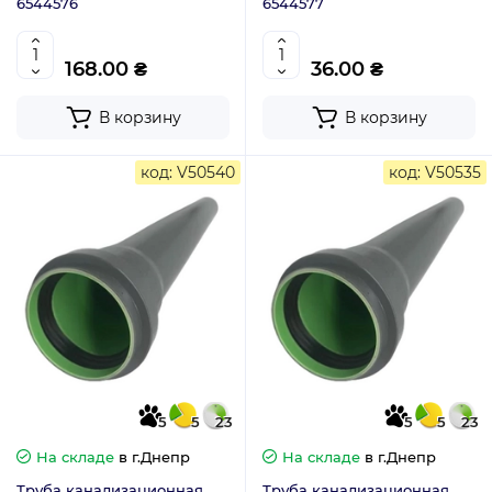
6544576
6544577
168.00 ₴
36.00 ₴
В корзину
В корзину
код: V50540
код: V50535
5
5
23
5
5
23
На складе
в г.Днепр
На складе
в г.Днепр
Труба канализационная
Труба канализационная