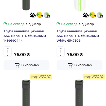
7
7
23
7
7
23
На складе
в г.Днепр
На складе
в г.Днепр
Труба канализационная
Труба канализационная
ASG Nano HTR Ø32х250мм
ASG Nano HTR Ø32х250мм
1414640444
White 6547806
76.00 ₴
76.00 ₴
В корзину
В корзину
код: V53287
код: V53282