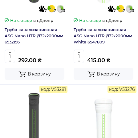
7
7
23
7
7
23
На складе
в г.Днепр
На складе
в г.Днепр
Труба канализационная
Труба канализационная
ASG Nano HTR Ø32х2000мм
ASG Nano HTR Ø32х2000мм
6532156
White 6547809
292.00 ₴
415.00 ₴
В корзину
В корзину
код: V53281
код: V53276