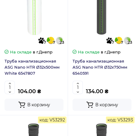
7
7
23
7
7
23
На складе
в г.Днепр
На складе
в г.Днепр
Труба канализационная
Труба канализационная
ASG Nano HTR Ø32х500мм
ASG Nano HTR Ø32х750мм
White 6547807
6540591
104.00 ₴
134.00 ₴
В корзину
В корзину
код: V53292
код: V53293