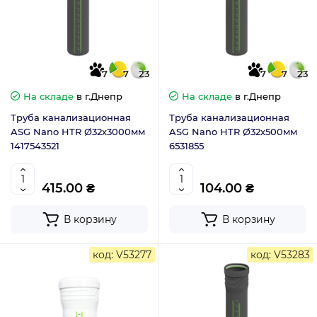
7
7
23
7
7
23
На складе
в г.Днепр
На складе
в г.Днепр
Труба канализационная
Труба канализационная
ASG Nano HTR Ø32х3000мм
ASG Nano HTR Ø32х500мм
1417543521
6531855
415.00 ₴
104.00 ₴
В корзину
В корзину
код: V53277
код: V53283