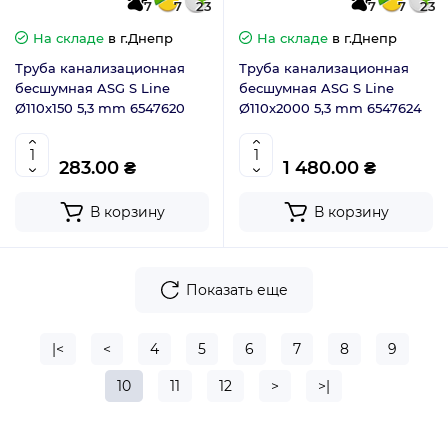
7
7
23
7
7
23
На складе
в г.Днепр
На складе
в г.Днепр
Труба канализационная
Труба канализационная
бесшумная ASG S Line
бесшумная ASG S Line
Ø110x150 5,3 mm 6547620
Ø110x2000 5,3 mm 6547624
283.00 ₴
1 480.00 ₴
В корзину
В корзину
Показать еще
|<
<
4
5
6
7
8
9
10
11
12
>
>|