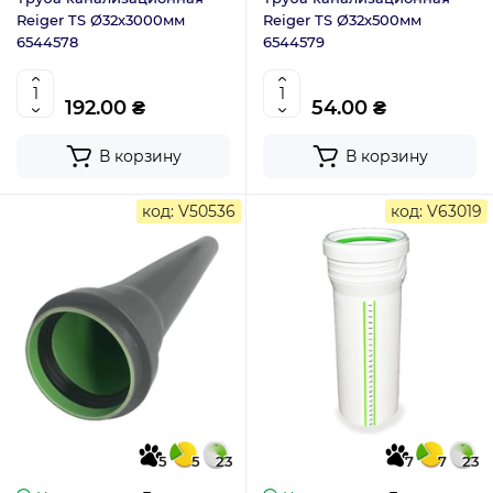
Reiger TS Ø32х3000мм
Reiger TS Ø32х500мм
6544578
6544579
192.00 ₴
54.00 ₴
В корзину
В корзину
код: V50536
код: V63019
5
5
23
7
7
23