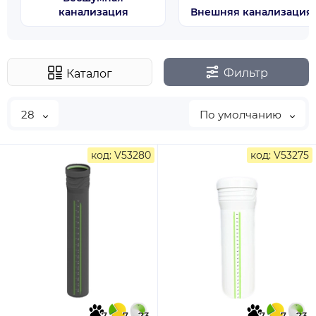
канализация
Внешняя канализация
Фильтр
Каталог
28
По умолчанию
код: V53280
код: V53275
7
7
23
7
7
23