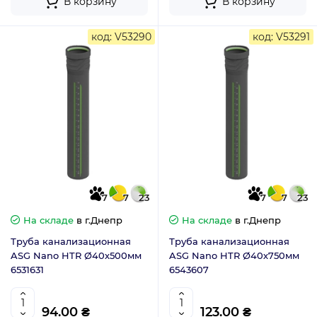
В корзину
В корзину
код: V53290
код: V53291
7
7
23
7
7
23
На складе
в г.Днепр
На складе
в г.Днепр
Труба канализационная
Труба канализационная
ASG Nano HTR Ø40х500мм
ASG Nano HTR Ø40х750мм
6531631
6543607
94.00 ₴
123.00 ₴