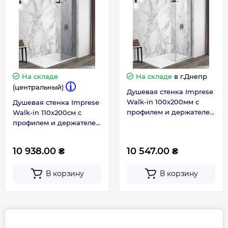
Габариты, размеры, вес
Высота, см
200
Длина, см
100
На складе
На складе
в г.Днепр
Габариты
100 х 200
(центральный)
Душевая стенка Imprese
Walk-in 100х200мм с
Душевая стенка Imprese
профилем и держателем
Walk-in 110х200см с
Гарантия
хром стекло прозрачное
профилем и держателем
s09110001TR
хром стекло
тонированное
10 938.00 ₴
10 547.00 ₴
Гарантия производителя, мес
36
s09111001GR
В корзину
В корзину