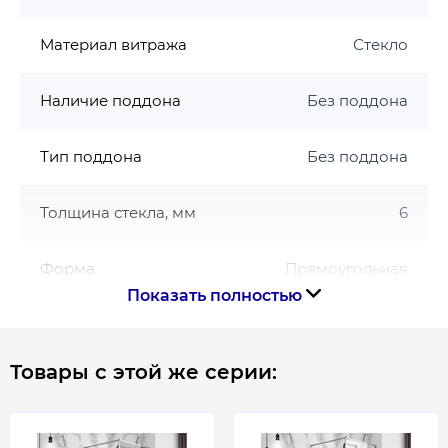
Материал витража
Стекло
Наличие поддона
Без поддона
Тип поддона
Без поддона
Толщина стекла, мм
6
Форма
Прямоугольная
Показать полностью
Цвет профиля
Хром
Товары с этой же серии:
Страна производства
Чехия