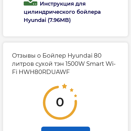
Инструкция для
Цвет
Белый
цилиндрического бойлера
Hyundai (7.96MB)
Страна бренда
Южная Корея
Страна производства
Китай
Отзывы о Бойлер Hyundai 80
литров сухой тэн 1500W Smart Wi-
Габариты, размеры, вес
Fi HWH80RDUAWF
Вес, кг
25.33
Высота, мм
740
0
Глубина, мм
480
Ширина, мм
450