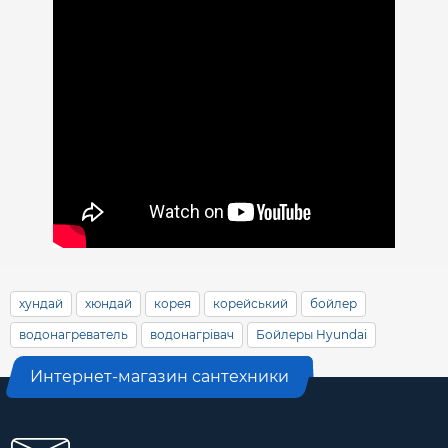
хундай
хюндай
корея
корейський
бойлер
водонагреватель
водонагрівач
Бойлеры Hyundai
Интернет-магазин сантехники