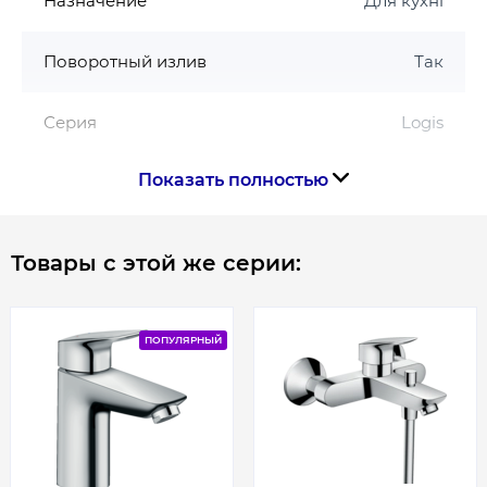
Назначение
Для кухні
Поворотный излив
Так
Серия
Logis
Показать полностью
Управление смесителем
Одноважільний
Цвет
Хром
Товары с этой же серии:
Страна производства
Германия
ПОПУЛЯРНЫЙ
Габариты, размеры, вес
Высота, мм
246