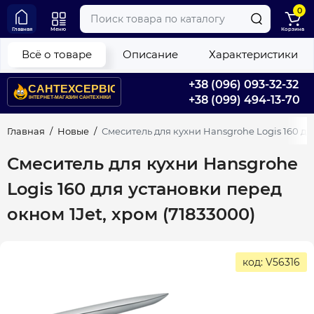
0
Главная
Меню
Корзина
Всё о товаре
Описание
Характеристики
+38 (096) 093-32-32
+38 (099) 494-13-70
Главная
Новые
Смеситель для кухни Hansgrohe Logis 160 для
Смеситель для кухни Hansgrohe
Logis 160 для установки перед
окном 1Jet, хром (71833000)
код: V56316