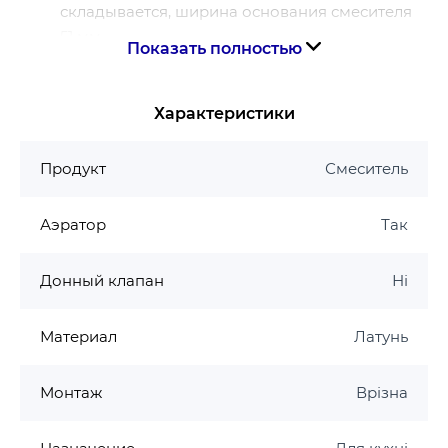
складывается, ширина основания смесителя
51 мм
Показать полностью
обычная струя
максимальный расход воды при 3 бар: 12 л/
мин
Характеристики
керамический узел смешивания
соединительные шланги G ⅜
Продукт
Смеситель
регулируемое ограничение температуры
подходит для проточных водонагревателей
Аэратор
Так
AirPower
цвет: хром
Донный клапан
Ні
Материал
Латунь
Монтаж
Врізна