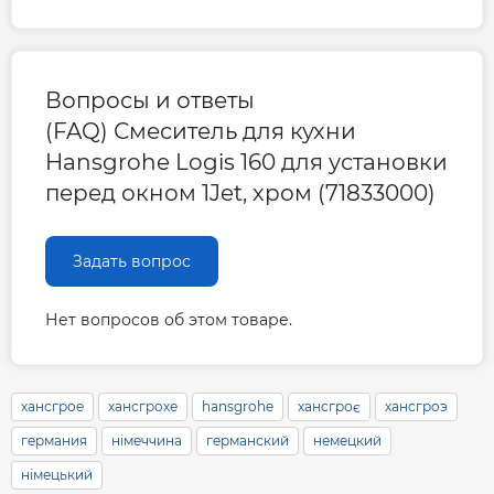
Вопросы и ответы
(FAQ) Смеситель для кухни
Hansgrohe Logis 160 для установки
перед окном 1Jet, хром (71833000)
Задать вопрос
Нет вопросов об этом товаре.
хансгрое
хансгрохе
hansgrohe
хансгроє
хансгроэ
германия
німеччина
германский
немецкий
німецький