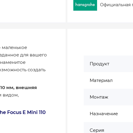
Официальная 
о маленькое
озданное для вашего
 знаменитое
Продукт
озможность создать
Материал
110 мм, внешняя
м видом,
Монтаж
 Focus E Mini 110
Назначение
Серия