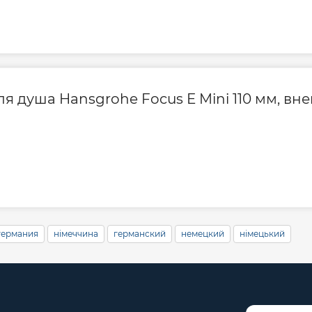
я душа Hansgrohe Focus E Mini 110 мм, вне
германия
німеччина
германский
немецкий
німецький