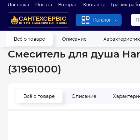
Доставка
Оплата
Возврат
Контакты
График раб
Каталог
Главная
Новые
Смеситель для душа Hansgrohe Focus E Mini
Всё о товаре
Описание
Характеристи
Смеситель для душа Hans
(31961000)
Всё о товаре
Описание
Характери