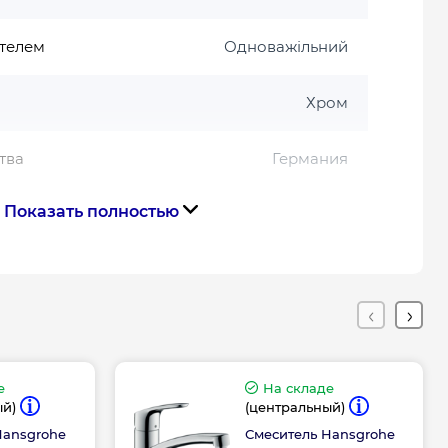
телем
Одноважільний
Хром
тва
Германия
Показать полностью
Габариты, размеры, вес
110
110
е
На складе
ый)
(центральный)
Гарантия
Hansgrohe
Смеситель Hansgrohe