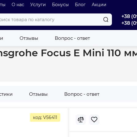
оты
О нас
Услуги
Бонусы
Блог
Акции
+38 (0
+38 (0
 110 мм, внешняя часть, хром (31961000)
ки
Отзывы
Вопрос - ответ
grohe Focus E Mini 110 м
стики
Отзывы
Вопрос - ответ
код: V56411