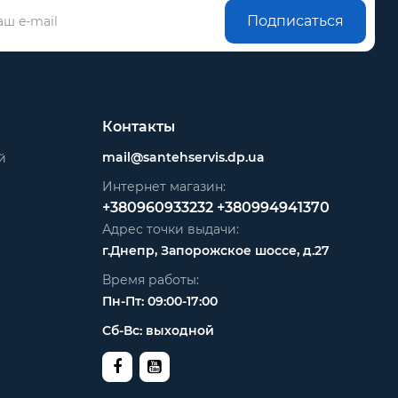
Подписаться
Контакты
mail@santehservis.dp.ua
й
Интернет магазин:
+380960933232
+380994941370
Адрес точки выдачи:
г.Днепр, Запорожское шоссе, д.27
Время работы:
Пн-Пт: 09:00-17:00
Сб-Вс: выходной