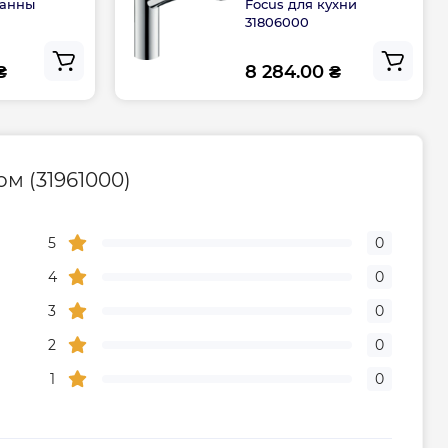
ванны
Focus для кухни
дителя, мес
60
31806000
₴
8 284.00 ₴
ом (31961000)
5
0
4
0
3
0
2
0
1
0