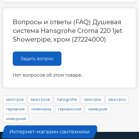
Вопросы и ответы (FAQ) Душевая
система Hansgrohe Croma 220 1jet
Showerpipe, хром (27224000)
Задать вопрос
Нет вопросов об этом товаре.
хансгрое
хансгрохе
hansgrohe
хансгроє
хансгроэ
германия
німеччина
германский
немецкий
німецький
Интернет-магазин сантехники