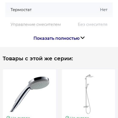
размер подключения: DN15
Термостат
Нет
соединительная резьба G ½
подъемную трубу можно укоротить по высоте
Управление смесителем
Без смесителя
Показать полностью
Форма лейки
Круглая
Цвет
Хром
Товары с этой же серии:
Страна производства
Германия
Габариты, размеры, вес
Высота, мм
1211