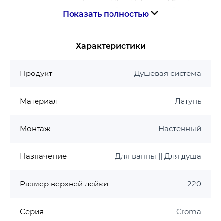
душевого шланга, слайдера, душевой штанги
Показать полностью
верхний душ Croma 220
размер душевого диска: 220 мм
Характеристики
тип струи: RainAir
полностью хромированный душевой диск
шаровой шарнир: регулируемый угол
Продукт
Душевая система
верхнего душа
длина держателя для душа: 400 мм
Материал
Латунь
поворотный душевой кронштейн
регулируемый по высоте держатель для
Монтаж
Настенный
ручного душа
расход воды для струи RainAir (при 3 бар): 14 л
Назначение
Для ванны || Для душа
/ мин
минимальное давление потока: 0,2 МПа
рабочее давление: мин. 1 бар / макс. 6 бар
Размер верхней лейки
220
тип установки: открытая установка
подключение к водопроводу: душевой шланг
Серия
Croma
Isiflex 80 см