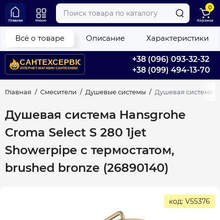
0
Главная
Меню
Корзина
Всё о товаре
Описание
Характеристики
+38 (096) 093-32-32
+38 (099) 494-13-70
Главная
Смесители
Душевые системы
Душевая система Ha
Душевая система Hansgrohe
Croma Select S 280 1jet
Showerpipe с термостатом,
brushed bronze (26890140)
код: V55376