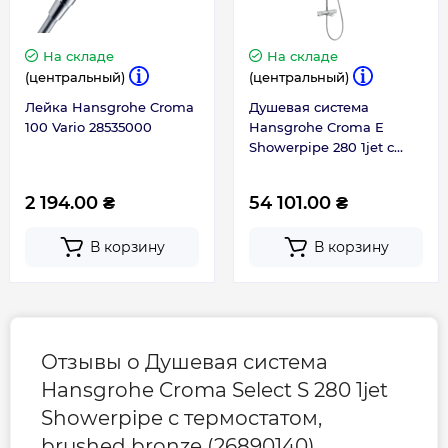
Ширина, мм
304
На складе
На складе
(центральный)
(центральный)
Лейка Hansgrohe Croma
Душевая система
100 Vario 28535000
Hansgrohe Croma E
Showerpipe 280 1jet с
термостатом 27687000
2 194.00 ₴
54 101.00 ₴
В корзину
В корзину
Отзывы о Душевая система
Hansgrohe Croma Select S 280 1jet
Showerpipe с термостатом,
brushed bronze (26890140)