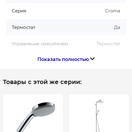
поворотный душевой кронштейн
максимальный расход при 3 барах: 14,5 л / мин
Серия
Croma
расход воды для струи RainAir (при 3 бар): 15 л
/ мин
Термостат
Да
расход воды для струи Rain (при 3 бар): 11 л /
мин
Управление смесителем
Термостат
рабочее давление: мин. 1 бар / макс. 10 бар
термостат Ecostat Comfort
предохранитель при 40 ° C
Показать полностью
Форма лейки
Круглая
регулируемое ограничение горячей воды
розетки, управляемые поворотной ручкой
Цвет
Бронза
Товары с этой же серии:
подходит для проточных водонагревателей
тип установки: открытая установка
Страна производства
Германия
присоединительный размер DN15
присоединительная резьба G ½
межосевое расстояние 150 ± 12 мм
Габариты, размеры, вес
Высота, мм
1213