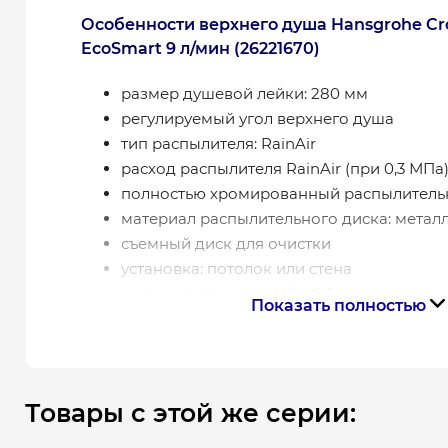
Особенности верхнего душа Hansgrohe Cro
EcoSmart 9 л/мин (26221670)
размер душевой лейки: 280 мм
регулируемый угол верхнего душа
тип распылителя: RainAir
расход распылителя RainAir (при 0,3 МПа):
полностью хромированный распылитель
материал распылительного диска: метал
съемный диск для очистки
установка: потолок или стена
соединительная резьба G ½
Показать полностью
размер соединения: DN15
цвет: черный матовый
Товары с этой же серии: