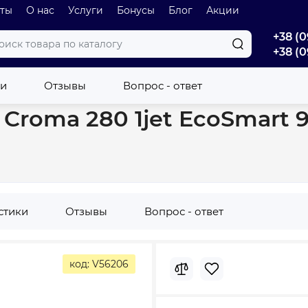
оты
О нас
Услуги
Бонусы
Блог
Акции
+38 (0
+38 (0
oSmart 9 л/мин, черный матовый (26221670)
ки
Отзывы
Вопрос - ответ
Croma 280 1jet EcoSmart 
стики
Отзывы
Вопрос - ответ
код: V56206