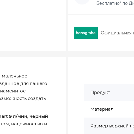
Бесплатно* по Дн
Официальная 
о маленькое
озданное для вашего
 знаменитое
Продукт
озможность создать
Материал
art 9 л/мин, черный
дом, надежностью и
Размер верхней л