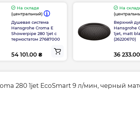
Гарантия произво
На складе
На склад
(центральный)
(центральн
Душевая система
Верхний д
Hansgrohe Croma E
Hansgrohe 
Showerpipe 280 1jet с
1jet, matt bl
термостатом 27687000
(26220670)
54 101.00 ₴
36 233.00
ma 280 1jet EcoSmart 9 л/мин, черный мат