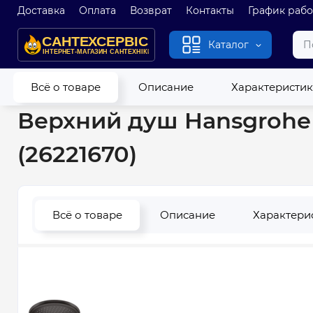
Доставка
Оплата
Возврат
Контакты
График раб
Каталог
Главная
Новые
Верхний душ Hansgrohe Croma 280 1jet Ec
Всё о товаре
Описание
Характеристи
Верхний душ Hansgrohe 
(26221670)
Всё о товаре
Описание
Характери