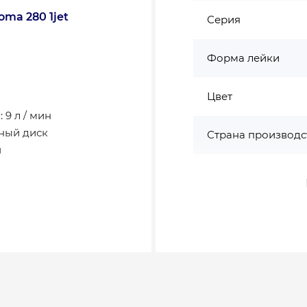
ma 280 1jet
Серия
Форма лейки
Цвет
 9 л / мин
ный диск
Страна производс
л
Высота, мм