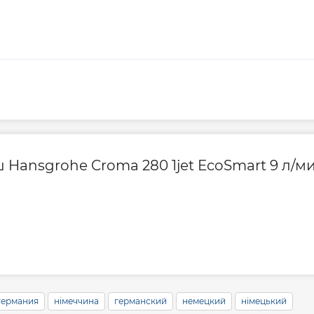
Hansgrohe Croma 280 1jet EcoSmart 9 л/ми
германия
німеччина
германский
немецкий
німецький