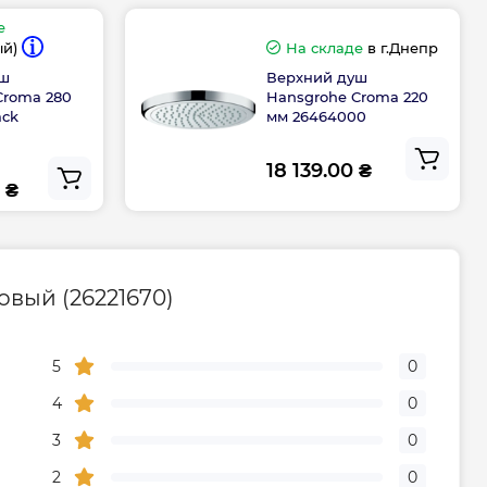
дителя, мес
60
е
На складе
в г.Днепр
ый)
Верхний душ
уш
Hansgrohe Croma 220
Croma 280
мм 26464000
ack
18 139.00 ₴
 ₴
овый (26221670)
5
0
4
0
3
0
2
0