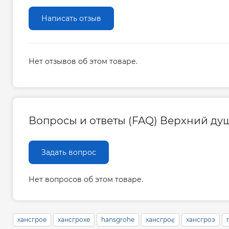
Написать отзыв
Нет отзывов об этом товаре.
Вопросы и ответы (FAQ) Верхний душ 
Задать вопрос
Нет вопросов об этом товаре.
хансгрое
хансгрохе
hansgrohe
хансгроє
хансгроэ