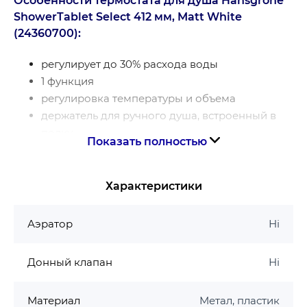
Особенности термостата для душа Hansgrohe
ShowerTablet Select 412 мм, Matt White
(24360700):
регулирует до 30% расхода воды
1 функция
регулировка температуры и объема
держатель для ручного душа, встроенный в
полку
Показать полностью
термостат CoolContact: предотвращает нагрев
корпуса, делая принятие душа еще более
безопасным
Характеристики
максимальный расход при 3 бар: 16,3 л/мин
предохранительный замок при 40 °C
Аэратор
Ні
ограничение температуры регулируется
с изолированным водопроводом
Донный клапан
Ні
обратный клапан
с глушителем
Материал
Метал, пластик
подходит для проточных водонагревателей