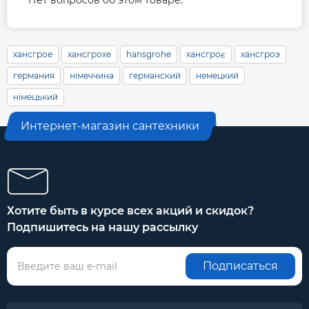
хансгрое
хансгрохе
hansgrohe
хансгроє
хансгроэ
германия
німеччина
германский
немецкий
німецький
Интернет-магазин сантехники
Хотите быть в курсе всех акций и скидок?
Подпишитесь на нашу рассылку
Подписаться