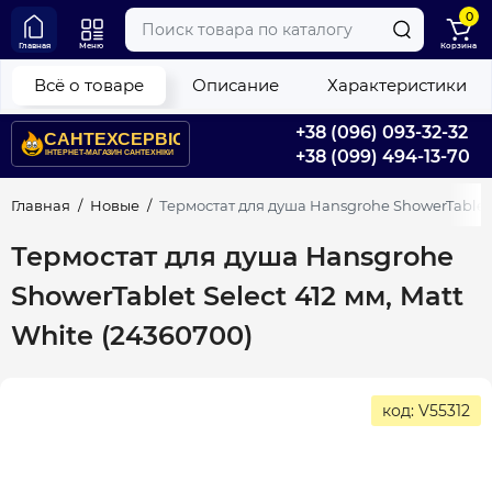
0
Главная
Меню
Корзина
Всё о товаре
Описание
Характеристики
+38 (096) 093-32-32
+38 (099) 494-13-70
Главная
Новые
Термостат для душа Hansgrohe ShowerTablet S
Термостат для душа Hansgrohe
ShowerTablet Select 412 мм, Matt
White (24360700)
код: V55312