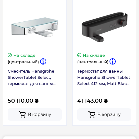
Габариты, размеры, вес
Высота, мм
74
Длина, мм
147
На складе
На складе
(центральный)
(центральный)
Смеситель Hansgrohe
Термостат для ванны
ShowerTablet Select,
Hansgrohe ShowerTablet
термостат для ванны
Select 412 мм, Matt Black
13151000
(24340670)
50 110.00 ₴
41 143.00 ₴
В корзину
В корзину