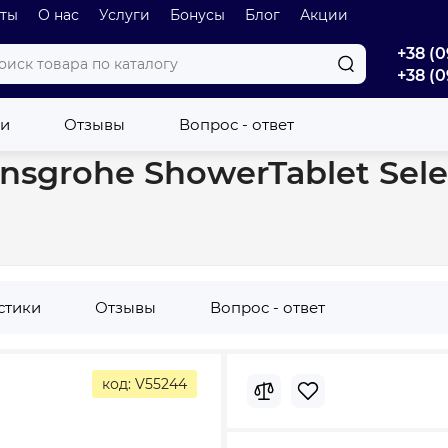
оты
О нас
Услуги
Бонусы
Блог
Акции
+38 (0
+38 (0
et Select 412 мм, Matt White (24340700)
ки
Отзывы
Вопрос - ответ
sgrohe ShowerTablet Selec
стики
Отзывы
Вопрос - ответ
код: V55244