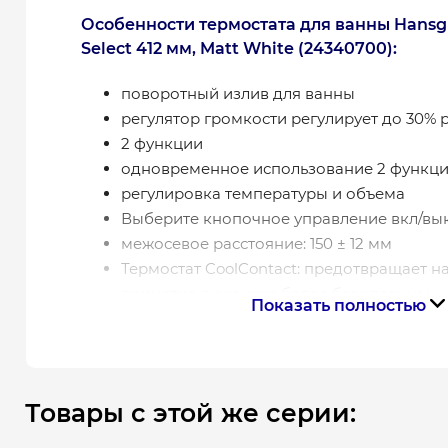
Особенности термостата для ванны Hansg
Select 412 мм, Matt White (24340700):
поворотный излив для ванны
регулятор громкости регулирует до 30% 
2 функции
одновременное использование 2 функц
регулировка температуры и объема
Выберите кнопочное управление вкл/вык
межосевое расстояние: 150 ± 12 мм
Термостат CoolContact: предотвращает на
принятие душа еще более безопасным
Показать полностью
максимальный расход при 3 бар: 18,7 л/м
расход для излива на ванну при 3 бар: 18,
расход ручного душа при 3 бар: 15,9 л/ми
мин. рабочее давление: 1 бар
Товары с этой же серии:
Максимум. рабочее давление: 10 бар
предохранительный замок при 40 °C