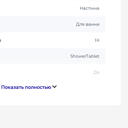
Настінна
Для ванни
в
Ні
ShowerTablet
Да
Показать полностью
телем
Термостат
Белый мат || Белый
тва
Германия