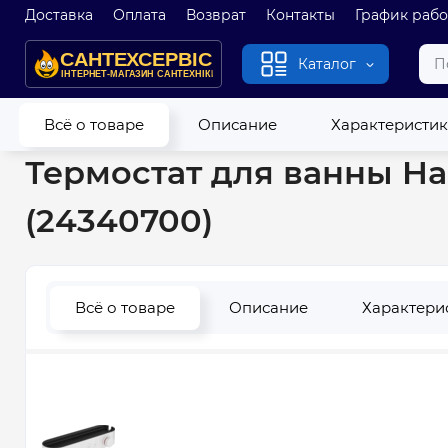
Доставка
Оплата
Возврат
Контакты
График раб
Каталог
Главная
Новые
Термостат для ванны Hansgrohe ShowerTabl
Всё о товаре
Описание
Характеристи
Термостат для ванны Han
(24340700)
Всё о товаре
Описание
Характери