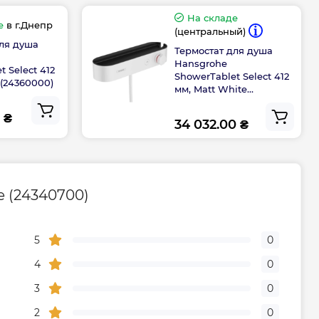
На складе
е
в г.Днепр
Габариты, размеры, вес
(центральный)
для душа
Термостат для душа
Hansgrohe
103
t Select 412
ShowerTablet Select 412
(24360000)
мм, Matt White
(24360700)
183
 ₴
34 032.00 ₴
e (24340700)
5
0
4
0
3
0
2
0