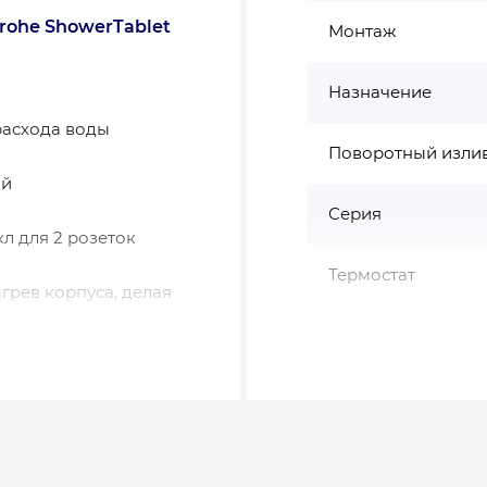
rohe ShowerTablet
Монтаж
Назначение
расхода воды
Поворотный изли
ий
Серия
л для 2 розеток
Термостат
грев корпуса, делая
Управление смеси
ин
7 л/мин
Цвет
н
Страна производс