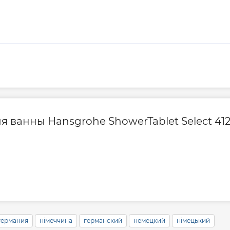
я ванны Hansgrohe ShowerTablet Select 412
германия
німеччина
германский
немецкий
німецький