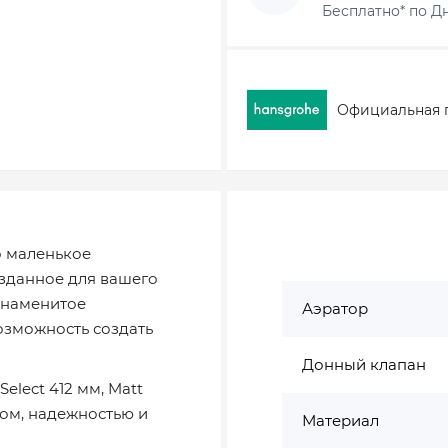
Бесплатно* по Дн
Официальная 
о маленькое
озданное для вашего
 знаменитое
Аэратор
озможность создать
Донный клапан
elect 412 мм, Matt
дом, надежностью и
Материал