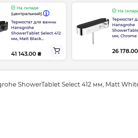
На складе
На склад
(центральный)
Термостат 
Термостат для ванны
Hansgrohe
Hansgrohe
 EN 1717
Высота, мм
ShowerTable
ShowerTablet Select 412
мм, Chrome 
мм, Matt Black
(24340670)
лей
Длина, мм
26 178.00
41 143.00 ₴
ohe ShowerTablet Select 412 мм, Matt Whit
ого душа и ванны.