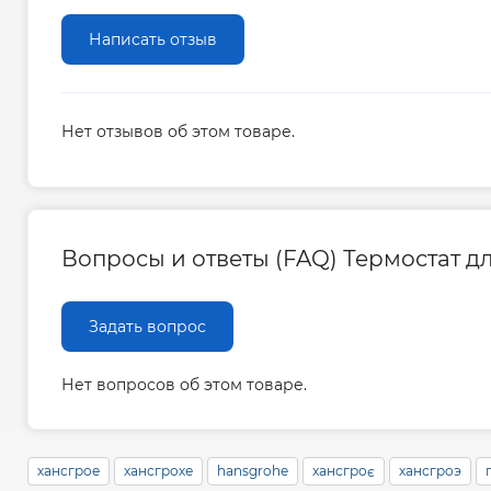
Написать отзыв
Нет отзывов об этом товаре.
Вопросы и ответы (FAQ) Термостат дл
Задать вопрос
Нет вопросов об этом товаре.
хансгрое
хансгрохе
hansgrohe
хансгроє
хансгроэ