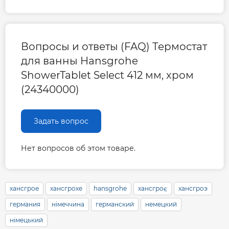
Вопросы и ответы (FAQ) Термостат
для ванны Hansgrohe
ShowerTablet Select 412 мм, хром
(24340000)
Задать вопрос
Нет вопросов об этом товаре.
хансгрое
хансгрохе
hansgrohe
хансгроє
хансгроэ
германия
німеччина
германский
немецкий
німецький