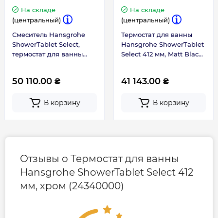
Длина, мм
412
На складе
На складе
(центральный)
(центральный)
Смеситель Hansgrohe
Термостат для ванны
Гарантия
ShowerTablet Select,
Hansgrohe ShowerTablet
термостат для ванны
Select 412 мм, Matt Black
13151000
(24340670)
Гарантия производителя, мес
60
50 110.00 ₴
41 143.00 ₴
В корзину
В корзину
Отзывы о Термостат для ванны
Hansgrohe ShowerTablet Select 412
мм, хром (24340000)