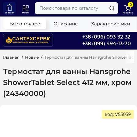
0
Главная
Меню
Корзина
Всё о товаре
Описание
Характеристики
+38 (096) 093-32-32
+38 (099) 494-13-70
Главная
Новые
Термостат для ванны Hansgrohe ShowerTablet
Термостат для ванны Hansgrohe
ShowerTablet Select 412 мм, хром
(24340000)
код: V55059