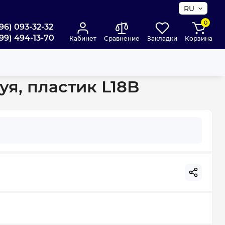
RU
0
96) 093-32-32
99) 494-13-70
Кабинет
Сравнение
Закладки
Корзина
я, пластик L18B
уя, пластик L18B