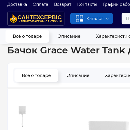
Доставка
Оплата
Возврат
Контакты
График раб
Каталог
Главная
Унитазы
Комплектующие для унитазов
Бачки 
Всё о товаре
Описание
Характеристи
Бачок Grace Water Tank 
Всё о товаре
Описание
Характери