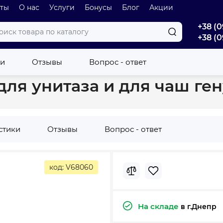
оты
О нас
Услуги
Бонусы
Блог
Акции
+38 (0
+38 (0
для унитазов
Бачок Grace Water Tank для унитаза и для чаш гену
ки
Отзывы
Вопрос - ответ
для унитаза и для чаш ген
стики
Отзывы
Вопрос - ответ
код: V68060
На складе
в г.Днепр