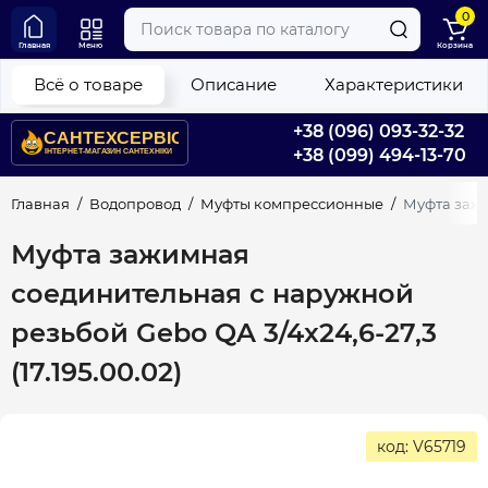
0
Главная
Меню
Корзина
Всё о товаре
Описание
Характеристики
+38 (096) 093-32-32
+38 (099) 494-13-70
Главная
Водопровод
Муфты компрессионные
Муфта зажи
Муфта зажимная
соединительная с наружной
резьбой Gebo QA 3/4x24,6-27,3
(17.195.00.02)
код: V65719