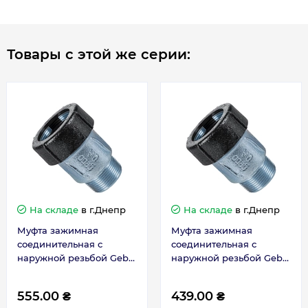
Основные характеристики соединительной
муфты с внешней резьбой GEBO 3/4”x24,6-27,3:
Товары с этой же серии:
Бренд: GEBO
Резьба, дюйм: 3/4”
Диаметр, мм: 24,6-27,3
Материал: Чугун
Тип фитинга: Муфта
Страна-производитель: Польша
Максимальное рабочее давление: 10Бар
Покрытие: Оцинкованное
Резьба: Наружная.
На складе
в г.Днепр
На складе
в г.Днепр
Муфта зажимная
Муфта зажимная
соединительная с
соединительная с
наружной резьбой Gebo
наружной резьбой Gebo
QA 3/4x24,6-27,3
QA 1/2x19,7-21,8
(17.195.00.02)
(17.195.00.01)
555.00 ₴
439.00 ₴