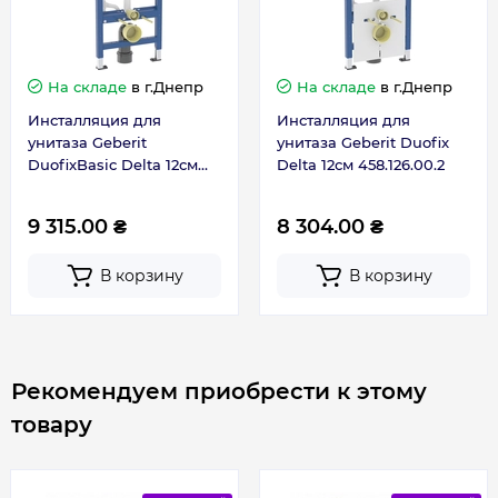
Соединительное колено с PE-HD, ø 50 мм
Уплотнение ø 44/40 мм
На складе
в г.Днепр
На складе
в г.Днепр
Комплект креплений к полу
Инсталляция для
Инсталляция для
унитаза Geberit
унитаза Geberit Duofix
DuofixBasic Delta 12см
Delta 12см 458.126.00.2
кнопка Delta01 хром
458.133.21.3
9 315.00 ₴
8 304.00 ₴
В корзину
В корзину
Рекомендуем приобрести к этому
товару