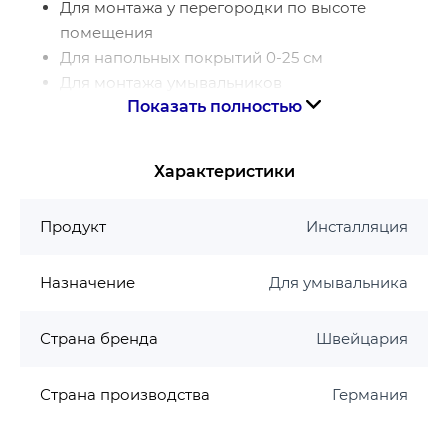
Для монтажа у перегородки по высоте
помещения
Для напольных покрытий 0-25 см
Для монтажа умывальников
Показать полностью
Для вертикальных смесителей
Характеристики инсталляции для
умывальника Geberit Duofix
Характеристики
Статически самонесущаяся рама,
Продукт
Инсталляция
защищенная от коррозии порошковым
покрытием
Назначение
Для умывальника
С выдвижной пластиной для бокового
крепления над монтажным элементом на
металлических или деревянных профилях или
Страна бренда
Швейцария
системных стойках Geberit Duofix
Альтернативное положение крепления для
Страна производства
Германия
анкера для крепления к стене
Опорные ножки поворотные, подходят для