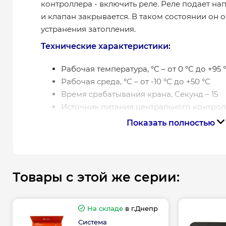
контроллера - включить реле. Реле подает н
и клапан закрывается. В таком состоянии он 
устранения затопления.
Технические характеристики:
Рабочая температура, °С – от 0 °С до +95 
Рабочая среда, °С – от -10 °С до +50 °С
Время срабатывания крана, Секунд – 15
Источник питания центрального контрол
Кран с электроприводом - DS12V
Показать полностью
Громкий сигнал тревоги, Дб – до 100Дб
Товары с этой же серии:
На складе
в г.Днепр
Система