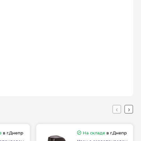
е
в г.Днепр
На складе
в г.Днепр