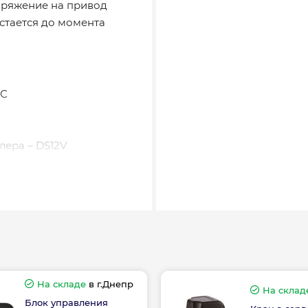
апряжение на привод
остается до момента
°С
лера – DS12V
На складе
в г.Днепр
На склад
Блок управления