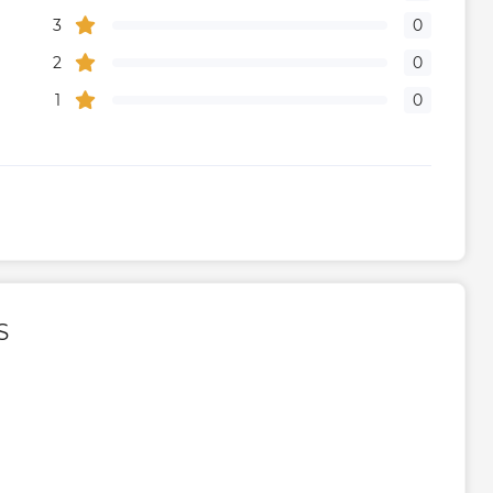
3
0
2
0
1
0
S