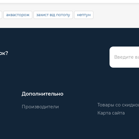
аквасторож
захист від потопу
нептун
ок?
Дополнительно
Товары со скидко
Производители
Карта сайта