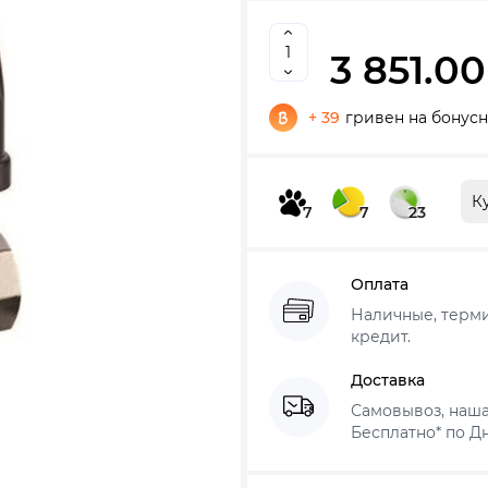
3 851.00
+ 39
гривен на бонусн
К
7
7
23
Оплата
Наличные, термин
кредит.
Доставка
Самовывоз, наша
Бесплатно* по Дн