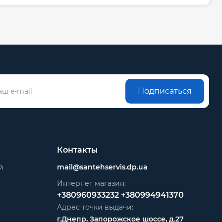
Подписаться
Контакты
mail@santehservis.dp.ua
й
Интернет магазин:
+380960933232
+380994941370
Адрес точки выдачи:
г.Днепр, Запорожское шоссе, д.27