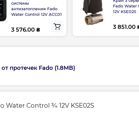
Кран з сер
системы
Fado Water 
антизатопления Fado
12V KSE02S
Water Control 12V ACC01
3 851.00 
3 576.00 ₴
от протечек Fado (1.8MB)
 Water Control ¾ 12V KSE02S