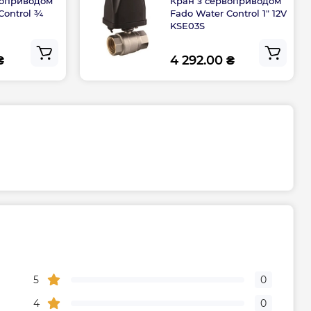
воприводом
Кран з сервоприводом
Control ¾
Fado Water Control 1" 12V
KSE03S
₴
4 292.00 ₴
5
0
4
0