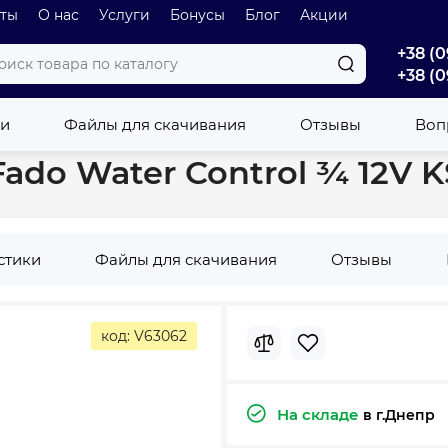
оты
О нас
Услуги
Бонусы
Блог
Акции
+38 (0
+38 (0
риводом Fado Water Control ¾ 12V KSE02S
ки
Файлы для скачивания
Отзывы
Вопр
ado Water Control ¾ 12V 
стики
Файлы для скачивания
Отзывы
код: V63062
На складе
в г.Днепр