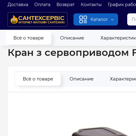
Доставка
Оплата
Возврат
Контакты
График раб
Каталог
Главная
Водопровод
Защита от протечек
Кран з сервоп
Всё о товаре
Описание
Характеристи
Кран з сервоприводом F
Всё о товаре
Описание
Характери