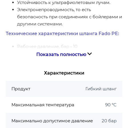
Устойчивость к ультрафиолетовым лучам.
Электронепроводимость, то есть
безопасность при соединениях с бойлерами и
другими системами.
Технические характеристики шланга Fado PE:
Рабочее давление, бар - 10
Максимальная рабочая температура, °С – 90
Показать полностью
Пропускная способность при 3 бар, л/мин – 32
Минимальный радиус изгиба, мм – 26
Характеристики
Использование в пищевых целях - Да
Внутренний диаметр, мм – 8,5
Продукт
Гибкий шланг
Наружный диаметр, мм – 12,5
Материалы
Максимальная температура
90 °C
Гайка, штуцер - Никелированная латунь CW
Максимально допустимое давление
20 бар
617N