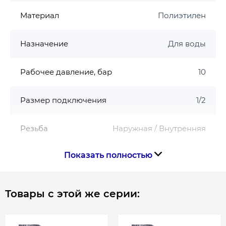
Прокладка - Термостойкая резина
Внутренний шланг - Резина EPDM
Материал
Полиэтилен
Наружная оплетка - Полиэтилен PE
Обжимная обойма - Нержавеющая сталь AISI
Назначение
Для воды
304
Рабочее давление, бар
10
Размер подключения
1/2
Резьба
Наружная / Внутренняя
Показать полностью
Срок службы
50 лет
Страна производства
Италия
Товары с этой же серии:
Габариты, размеры, вес