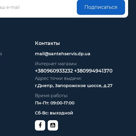
Подписаться
Контакты
mail@santehservis.dp.ua
й
Интернет магазин:
+380960933232
+380994941370
Адрес точки выдачи:
г.Днепр, Запорожское шоссе, д.27
Время работы:
Пн-Пт: 09:00-17:00
Сб-Вс: выходной