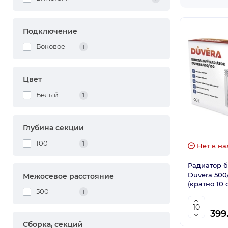
Подключение
Боковое
1
Цвет
Белый
1
Глубина секции
100
1
Нет в на
Радиатор 
Duvera 500
Межосевое расстояние
(кратно 10 
500
1
399
Сборка, секций