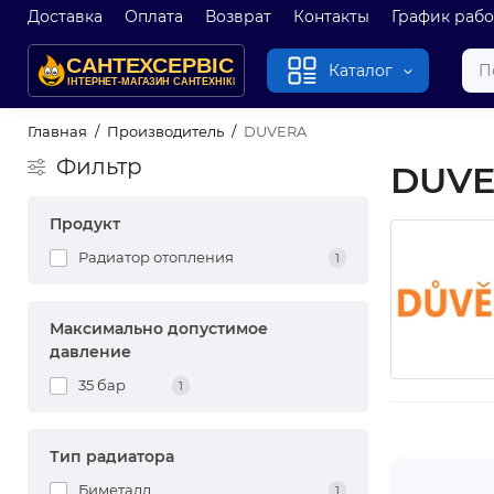
Доставка
Оплата
Возврат
Контакты
График раб
Каталог
Главная
Производитель
DUVERA
Фильтр
DUV
Продукт
Радиатор отопления
1
Максимально допустимое
давление
35 бар
1
Тип радиатора
Биметалл
1