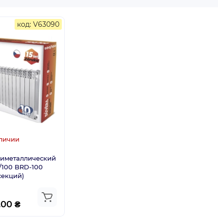
код: V63090
личии
биметаллический
/100 BRD-100
секций)
.00 ₴