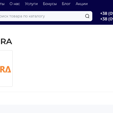
оты
О нас
Услуги
Бонусы
Блог
Акции
+38 (0
+38 (0
ERA