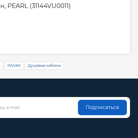
, PEARL (31144VU0011)
L
RAVAK
Душевые кабины
Подписаться