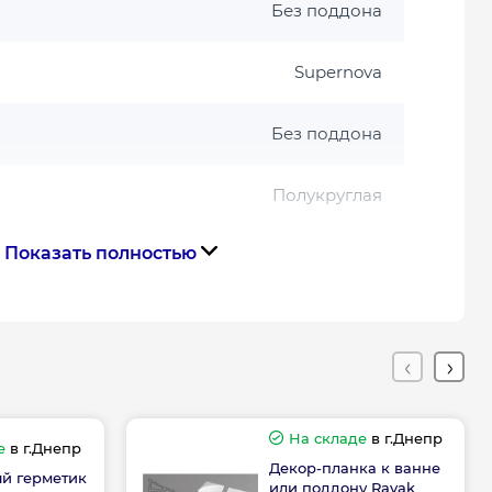
Без поддона
Supernova
Без поддона
Полукруглая
Показать полностью
Сатин
тва
Чехия
Габариты, размеры, вес
На складе
в г.Днепр
е
в г.Днепр
170
Декор-планка к ванне
й герметик
или поддону Ravak