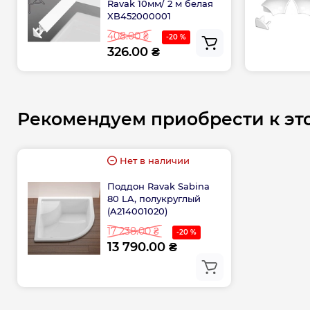
Ravak 10мм/ 2 м белая
XB452000001
408.00 ₴
-20 %
326.00 ₴
Рекомендуем приобрести к эт
Нет в наличии
Поддон Ravak Sabina
80 LA, полукруглый
(A214001020)
17 238.00 ₴
-20 %
13 790.00 ₴