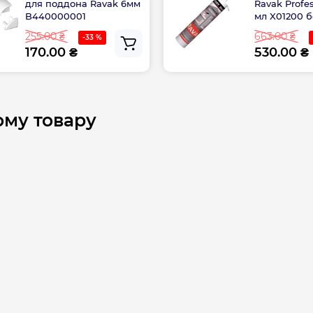
для поддона Ravak 6мм
Ravak Profes
Длина, см
B440000001
мл X01200 
255.00 ₴
663.00 ₴
-33 %
170.00 ₴
530.00 ₴
Ширина, см
Габариты
ому товару