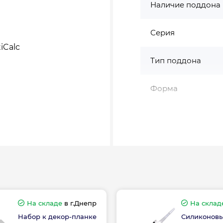
Наличие поддона
Серия
iCalc
Тип поддона
Форма
Цвет профиля
Страна производс
На складе
в г.Днепр
На склад
Высота, см
Набор к декор-планке
Силиконовы