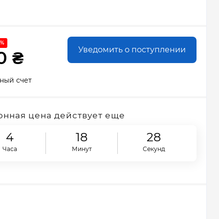
 %
Уведомить о поступлении
0 ₴
ный счет
нная цена действует еще
4
18
27
Часа
Минут
Секунд