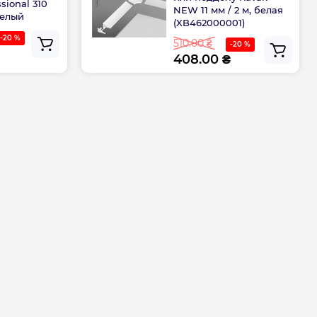
sional 310
NEW 11 мм / 2 м, белая
80
белый
(XB462000001)
-20 %
510.00 ₴
-20 %
80
408.00 ₴
80x80