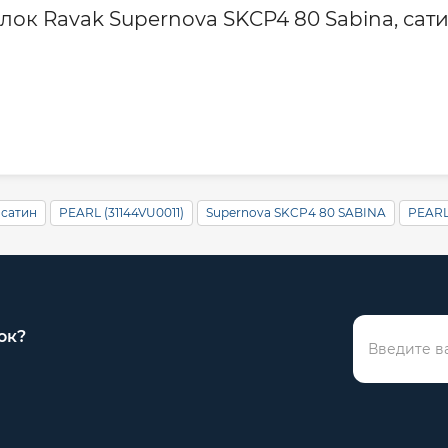
ок Ravak Supernova SKCP4 80 Sabina, сатин
сатин
PEARL (31144VU0011)
Supernova SKCP4 80 SABINA
PEAR
ок?