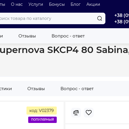
оты
О нас
Услуги
Бонусы
Блог
Акции
+38 (0
+38 (0
ы
Душевой уголок Ravak Supernova SKCP4 80 Sabina, сатин, PEAR
ки
Отзывы
Вопрос - ответ
upernova SKCP4 80 Sabina,
стики
Отзывы
Вопрос - ответ
код: V02379
ПОПУЛЯРНЫЙ