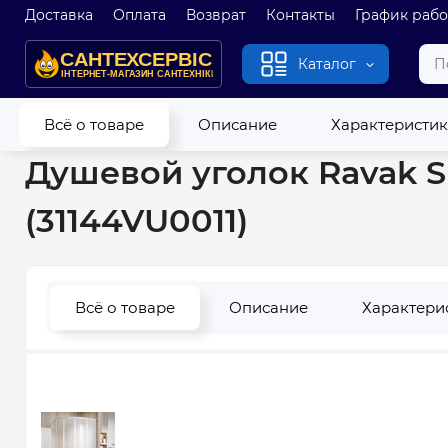
Доставка
Оплата
Возврат
Контакты
График раб
Каталог
Главная
Душевые кабины и гидробоксы
Душевые кабин
Всё о товаре
Описание
Характеристи
Душевой уголок Ravak S
(31144VU0011)
Всё о товаре
Описание
Характери