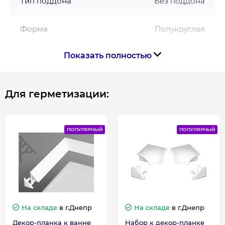
Тип поддона
Без поддона
Форма
Полукруглая
Показать полностью
Цвет профиля
Полированный алюминий
Страна производства
Чехия
Для герметизации:
Габариты, размеры, вес
ПОПУЛЯРНЫЙ
ПОПУЛЯРНЫЙ
Высота, см
190
Длина, см
90
Ширина, см
90
На складе
в г.Днепр
На складе
в г.Днепр
Декор-планка к ванне
Набор к декор-планке