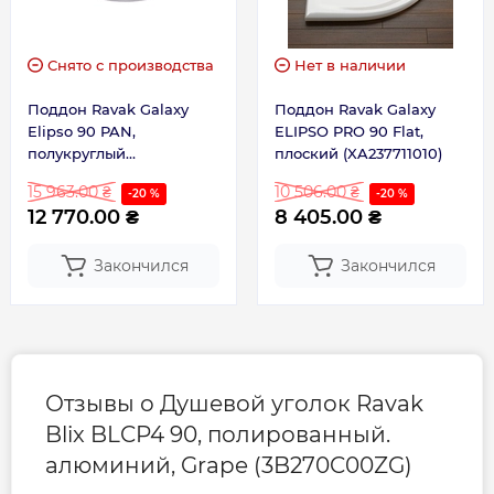
Снято с производства
Нет в наличии
Поддон Ravak Galaxy
Поддон Ravak Galaxy
Elipso 90 PAN,
ELIPSO PRO 90 Flat,
полукруглый
плоский (XA237711010)
(A227701410)
15 963.00 ₴
10 506.00 ₴
-20 %
-20 %
12 770.00 ₴
8 405.00 ₴
Закончился
Закончился
Отзывы о Душевой уголок Ravak
Blix BLCP4 90, полированный.
алюминий, Grape (3B270C00ZG)