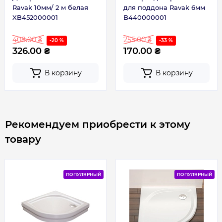
Габариты
90x90
Ravak 10мм/ 2 м белая
для поддона Ravak 6мм
XB452000001
B440000001
408.00 ₴
255.00 ₴
-20 %
-33 %
326.00 ₴
170.00 ₴
В корзину
В корзину
Рекомендуем приобрести к этому
товару
ПОПУЛЯРНЫЙ
ПОПУЛЯРНЫЙ