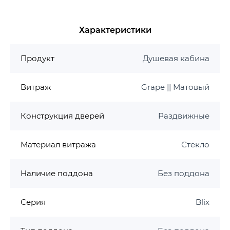
алюминия.
Основные характеристики:
Характеристики
Вход: 565 мм
Продукт
Душевая кабина
Размер: 875-895x875-895 мм
Высота: 1900 мм
Профиль: белый, сатин, полированный
Витраж
Grape || Матовый
алюминий
Конструкция дверей: раздвижные
Конструкция дверей
Раздвижные
Ручка в цвете полированного алюминия
Варианты декора стекла: Transparent, Grafit,
Материал витража
Стекло
Grape
Стекло: закаленное 6 мм с защитой AntiCalc
Наличие поддона
Без поддона
Бесшумный механизм: AntiBlock
Рекомендуемые подонны: Ronda, Elipso,
Elipso Pro, Elipso Pro Flat, Elipso Pro Chrome
Серия
Blix
или душевой канал.