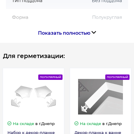
Тип поддона
Без поддона
Форма
Полукруглая
Показать полностью
Цвет профиля
Белый
Страна производства
Чехия
Для герметизации:
Габариты, размеры, вес
ПОПУЛЯРНЫЙ
ПОПУЛЯРНЫЙ
Высота, см
190
Длина, см
90
Ширина, см
90
На складе
в г.Днепр
На складе
в г.Днепр
Набор к декор-планке
Декор-планка к ванне