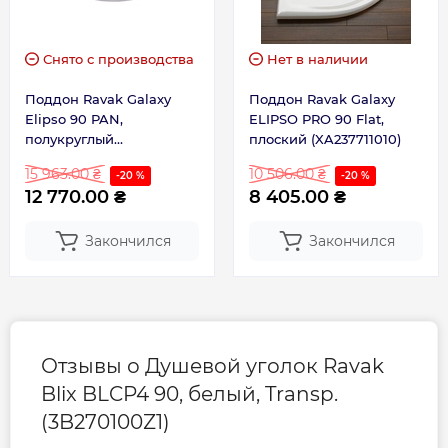
Снято с производства
Нет в наличии
Поддон Ravak Galaxy
Поддон Ravak Galaxy
Elipso 90 PAN,
ELIPSO PRO 90 Flat,
полукруглый
плоский (XA237711010)
(A227701410)
15 963.00 ₴
10 506.00 ₴
-20 %
-20 %
12 770.00 ₴
8 405.00 ₴
Закончился
Закончился
Отзывы о Душевой уголок Ravak
Blix BLCP4 90, белый, Transp.
(3B270100Z1)