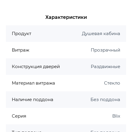
Основные характеристики:
Характеристики
Вход: 565 мм
Размер: 875-895x875-895 мм
Продукт
Душевая кабина
Высота: 1900 мм
Профиль: белый, сатин, полированный
алюминий
Витраж
Прозрачный
Конструкция дверей: раздвижные
Ручка в цвете полированного алюминия
Конструкция дверей
Раздвижные
Варианты декора стекла: Transparent, Grafit,
Grape
Материал витража
Стекло
Стекло: закаленное 6 мм с защитой AntiCalc
Бесшумный механизм: AntiBlock
Наличие поддона
Без поддона
Рекомендуемые подонны: Ronda, Elipso,
Elipso Pro, Elipso Pro Flat, Elipso Pro Chrome
или душевой канал.
Серия
Blix