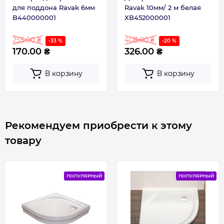
Габариты
90x90
для поддона Ravak 6мм
Ravak 10мм/ 2 м белая
B440000001
XB452000001
255.00 ₴
408.00 ₴
-33 %
-20 %
170.00 ₴
326.00 ₴
В корзину
В корзину
Рекомендуем приобрести к этому
товару
ПОПУЛЯРНЫЙ
ПОПУЛЯРНЫЙ