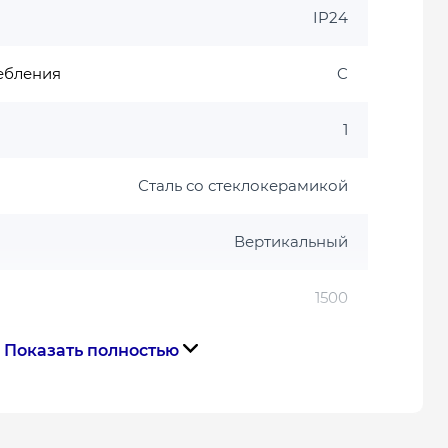
IP24
ебления
C
1
Сталь со стеклокерамикой
Вертикальный
1500
Показать полностью
В комплекте
80