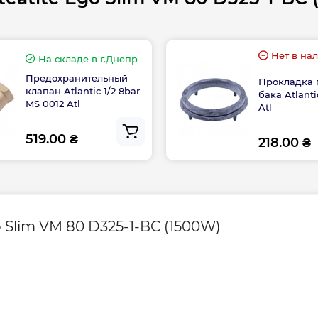
Управление
Форма
Нет в на
На складе
в г.Днепр
Предохранительный
Прокладка 
Страна бренда
клапан Atlantic 1/2 8bar
бака Atlant
MS 0012 Atl
Atl
Страна производс
бслуживания 1 раз в
519.00 ₴
218.00 ₴
ода
ра Атлантик
Вес, кг
o Slim VM 80 D325-1-BC (1500W)
Высота, мм
Глубина, мм