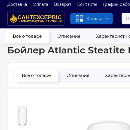
Доставка
Оплата
Возврат
Контакты
График раб
Каталог
Главная
Водонагреватели
Бойлеры
Бойлер Atlantic Ste
Всё о товаре
Описание
Характеристи
Бойлер Atlantic Steatite
Всё о товаре
Описание
Характери