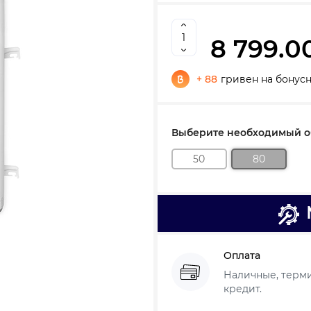
8 799.0
+ 88
гривен на бонус
Выберите необходимый об
50
80
Оплата
Наличные, термин
кредит.