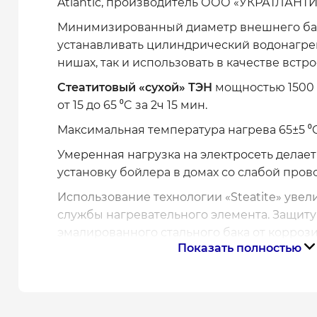
Atlantic, производитель ООО «УКРАТЛАНТИК
Минимизированный диаметр внешнего ба
устанавливать цилиндрический водонагрев
нишах, так и использовать в качестве встр
Стеатитовый «сухой» ТЭН
мощностью 1500 
от 15 до 65 ⁰C за 2ч 15 мин.
Максимальная температура нагрева 65±5 ⁰C
Умеренная нагрузка на электросеть дела
установку бойлера в домах со слабой пров
Использование технологии «Steatite» увел
службы нагревательного элемента. Защиту
эмалированного стального бака от корроз
Показать полностью
магниевый анод. Замена анода проводится
техобслуживания авторизованным сервисн
в 2 года.
Бойлер Atlantic Steatite Ego Slim 80 (1500