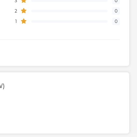
3
0
380
2
0
1
0
Гарантия
рическую часть
2 года
дителя, мес
84
ого центра
0800500885
W)
живание
1 раз в 2 года