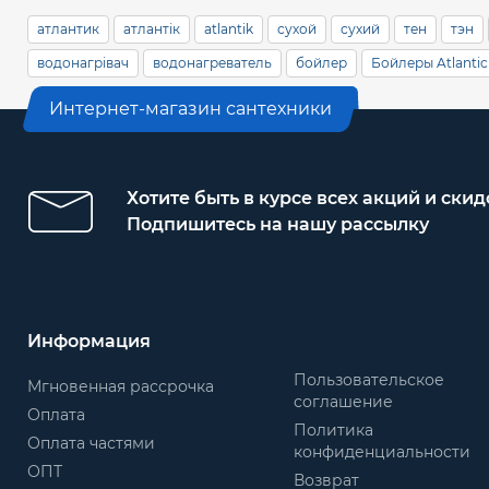
атлантик
атлантік
atlantik
сухой
сухий
тен
тэн
водонагрівач
водонагреватель
бойлер
Бойлеры Atlantic
Интернет-магазин сантехники
Хотите быть в курсе всех акций и скид
Подпишитесь на нашу рассылку
Информация
Пользовательское
Мгновенная рассрочка
соглашение
Оплата
Политика
Оплата частями
конфиденциальности
ОПТ
Возврат