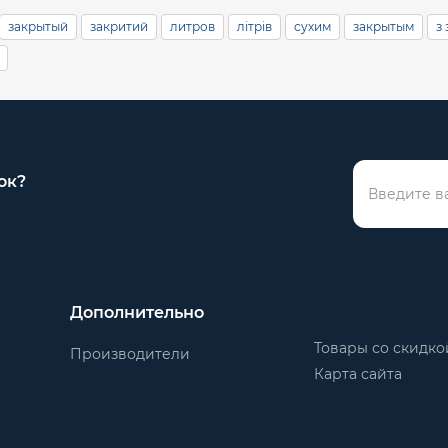
закрытый
закритий
литров
літрів
сухим
закрытым
з
ок?
Дополнительно
Товары со скидко
Производители
Карта сайта