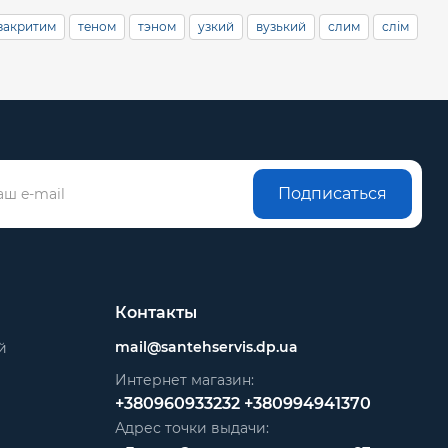
 закритим
теном
тэном
узкий
вузький
слим
слім
Подписаться
Контакты
mail@santehservis.dp.ua
й
Интернет магазин:
+380960933232
+380994941370
Адрес точки выдачи: