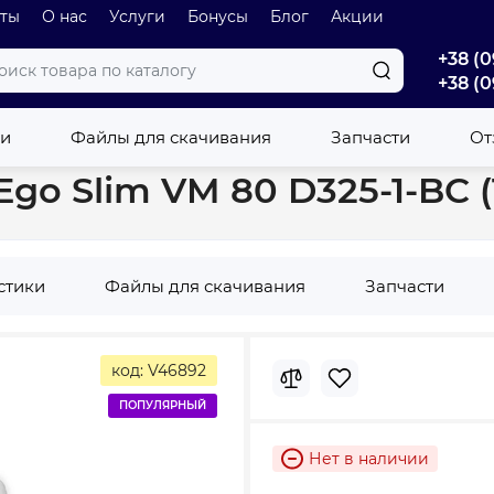
оты
О нас
Услуги
Бонусы
Блог
Акции
+38 (0
+38 (0
atite Ego Slim VM 80 D325-1-BC (1500W)
ки
Файлы для скачивания
Запчасти
От
 Ego Slim VM 80 D325-1-BC 
стики
Файлы для скачивания
Запчасти
код: V46892
ПОПУЛЯРНЫЙ
Нет в наличии