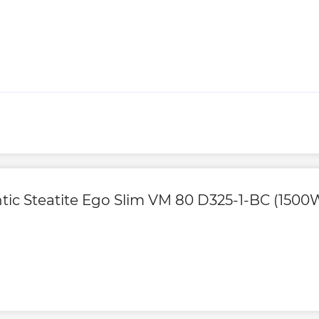
Ширина, мм
Гарантия на элект
Гарантия произво
Контакты сервисн
ic Steatite Ego Slim VM 80 D325-1-BC (1500
Сервисное обслу