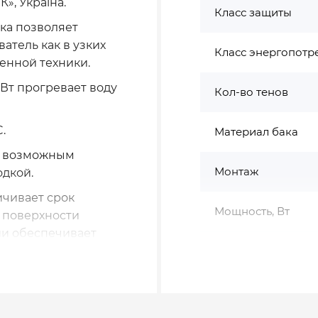
», Україна.
Класс защиты
ка позволяет
атель как в узких
Класс энергопотр
оенной техники.
Вт прогревает воду
Кол-во тенов
.
Материал бака
ет возможным
Монтаж
одкой.
ичивает срок
Мощность, Вт
 поверхности
ии обеспечивает
 во время
Наличие эл.шнура
ым центром 1 раз
Объём, л
W) оснащен