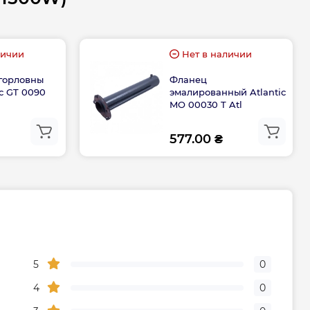
Механическое
Слим
личии
Нет в наличии
горловны
Фланец
Франция
ic GT 0090
эмалированный Atlantic
MO 00030 T Atl
тва
Украина
577.00 ₴
Габариты, размеры, вес
25.1
1224
5
0
4
0
400