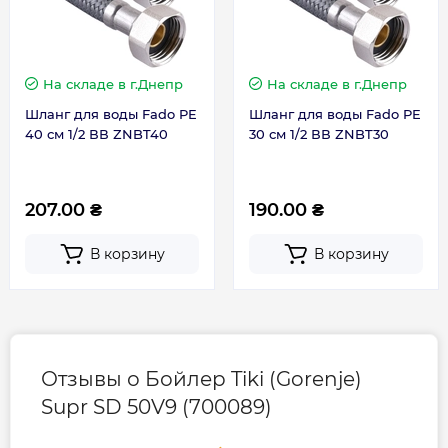
ТЭН
Сухой
Управление
Электронное
На складе
в г.Днепр
На складе
в г.Днепр
Шланг для воды Fado PE
Шланг для воды Fado PE
Форма
Кубический
40 см 1/2 ВВ ZNBT40
30 см 1/2 ВВ ZNBT30
Страна производства
Сербия
207.00 ₴
190.00 ₴
Габариты, размеры, вес
В корзину
В корзину
Вес, кг
24
Высота, мм
690
Отзывы о Бойлер Tiki (Gorenje)
Supr SD 50V9 (700089)
Глубина, мм
445