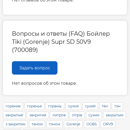
Вопросы и ответы (FAQ) Бойлер
Tiki (Gorenje) Supr SD 50V9
(700089)
Задать вопрос
Нет вопросов об этом товаре.
горение
горенье
гореніє
сухой
сухий
тен
тэн
закрытый
закритий
литров
літрів
сухим
закрытым
з закритим
теном
тэном
Gorenje
OGBS
ORV9