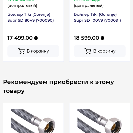
(центральный)
(центральный)
Размер подключения
1/2
Бойлер Tiki (Gorenje)
Бойлер Tiki (Gorenje)
Supr SD 80V9 (700090)
Supr SD 100V9 (700091)
Расстояние между креплениями, мм
350
17 499.00 ₴
18 599.00 ₴
Регулятор
Внешний (на
температуры
В корзину
В корзину
корпусе)
Смешанная вода при 40 °C V40
66 л
Рекомендуем приобрести к этому
Тип нагрева
Тэн
товару
Толщина бака
2.25 мм / 1.8 мм
Толщина теплоизоляции
20-60 мм