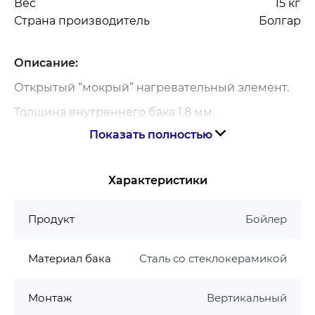
Вес
15 кг
Страна производитель
Болгари
Описание:
Открытый “мокрый” нагревательный элемент.
Толщина внутреннего бака 1.8 мм.
Показать полностью
Толщина теплоизоляции 20 мм.
Внешний терморегулятор.
Характеристики
Гарантия: 7 лет на бак \ 2 года на
электрическую часть.
Продукт
Бойлер
Материал бака
Сталь со стеклокерамикой
Монтаж
Вертикальный