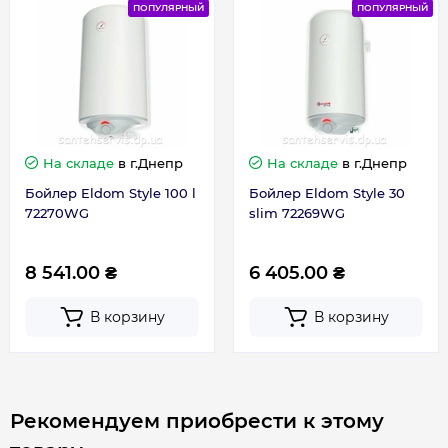
ПОПУЛЯРНЫЙ
ПОПУЛЯРНЫЙ
Вес, кг
15
Высота, мм
750
Глубина, мм
380
На складе
в г.Днепр
На складе
в г.Днепр
Бойлер Eldom Style 100 l
Бойлер Eldom Style 30
Ширина, мм
360
72270WG
slim 72269WG
8 541.00 ₴
6 405.00 ₴
Гарантия
В корзину
В корзину
Контакты сервисного центра
(098) 768-12-02
Сервисное обслуживание
1 раз в год
Рекомендуем приобрести к этому