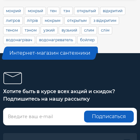
мокрий
мокрый
тен
тэн
открытый
відкритий
литров
літрів
мокрым
открытым
з відкритим
теном
тэном
узкий
вузький
слим
слім
водонагрівач
водонагреватель
бойлер
Интернет-магазин сантехники
Хотите быть в курсе всех акций и скидок?
Подпишитесь на нашу рассылку
Подписаться