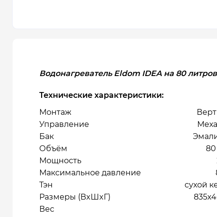
Водонагреватель Eldom IDEA на 80 литро
Технические характеристики:
Монтаж
Верт
Управление
Меха
Бак
Эмал
Объём
80
Мощность
Максимальное давление
Тэн
сухой 
Размеры (ВxШxГ)
835x
Вес