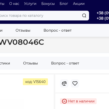
оты
О нас
Услуги
Бонусы
Блог
Акции
+38 (0
+38 (0
 80 l WV08046C
ки
Отзывы
Вопрос - ответ
l WV08046C
стики
Отзывы
Вопрос - ответ
код: V15640
Нет в наличии