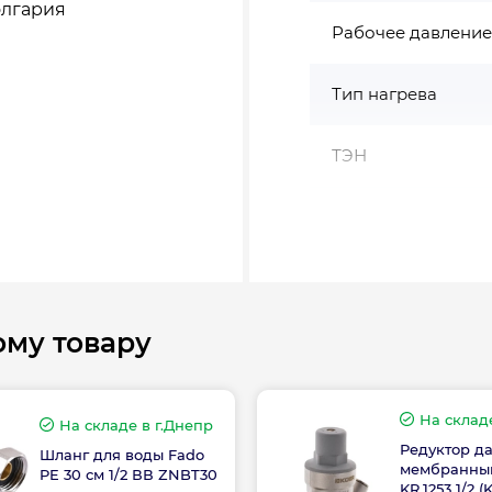
лгария
Рабочее давление
Тип нагрева
ТЭН
Форма
зносостойкой
анодами.
Страна производс
воду из
ому товару
Вес, кг
На склад
На складе
в г.Днепр
ческую часть.
Редуктор д
Шланг для воды Fado
мембранный
PE 30 см 1/2 ВВ ZNBT30
Высота, мм
KR.1253 1/2 (