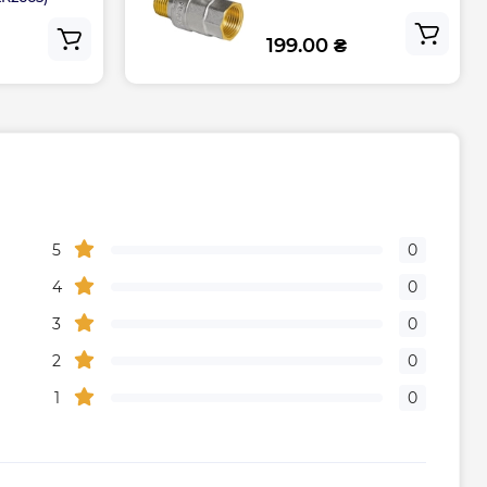
199.00 ₴
484
462
Гарантия
ого центра
(098) 768-12-02
5
0
4
0
живание
1 раз в год
3
0
2
0
1
0