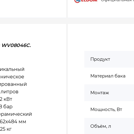
в WV08046C.
Продукт
икальный
Материал бака
ническое
ированный
 литров
Монтаж
2 кВт
8 бар
Мощность, Вт
керамический
462x484 мм
Объём, л
25 кг