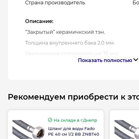
Страна производитель
Бо
Описание:
“Закрытый” керамичкский тэн.
Толщина внутреннего бака 2.0 мм.
Увеличенная теплоизоляция 35 мм.
Показать полностью
Защита от коррозии. Бак с покрытием из и
циркониевой эмали и двумя магниевыми 
Внешний терморегулятор.
Простое обслуживание - не надо спускать 
Рекомендуем приобрести к эт
водонагревателя в случае замены ТЕна.
Защита от земерзания.
На складе
в г.Днепр
Гарантия: 10 лет на бак \ 3 года на электри
Шланг для воды Fado
PE 40 см 1/2 ВВ ZNBT40