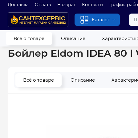
Доставка
Оплата
Возврат
Контакты
График раб
Каталог
Главная
Водонагреватели
Бойлеры
Бойлер Eldom IDEA
Всё о товаре
Описание
Характеристи
Бойлер Eldom IDEA 80 
Всё о товаре
Описание
Характери