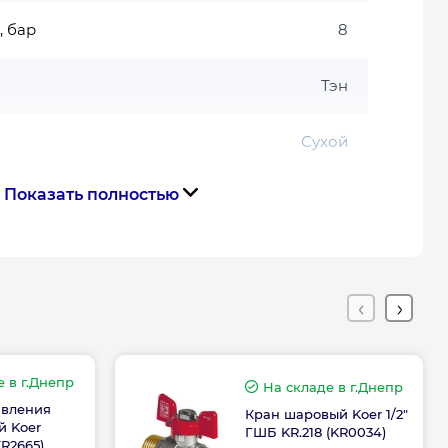
, бар
8
Тэн
Сухой
Показать полностью
Цилиндрический
тва
Болгария
Габариты, размеры, вес
25
е
в г.Днепр
На складе
в г.Днепр
авления
Кран шаровый Koer 1/2"
 Koer
ГШБ KR.218 (KR0034)
835
KR2665)