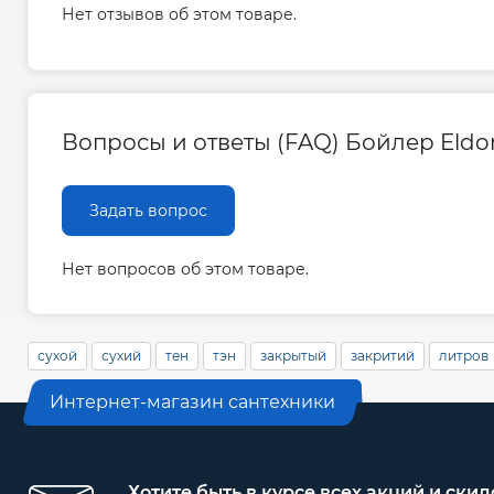
Нет отзывов об этом товаре.
Вопросы и ответы (FAQ) Бойлер Eld
Задать вопрос
Нет вопросов об этом товаре.
сухой
сухий
тен
тэн
закрытый
закритий
литров
Интернет-магазин сантехники
Хотите быть в курсе всех акций и скид