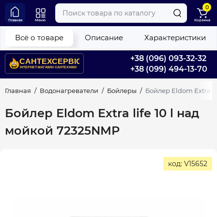
0
Главная
Меню
Корзина
Всё о товаре
Описание
Характеристики
+38 (096) 093-32-32
+38 (099) 494-13-70
Главная
Водонагреватели
Бойлеры
Бойлер Eldom Extra li
Бойлер Eldom Extra life 10 l над
мойкой 72325NMP
код: V15652