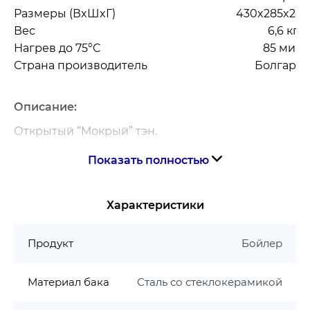
Размеры (ВxШxГ)
430x285x288
Вес
6,6 кг
Нагрев до 75°C
85 мин
Страна производитель
Болгари
Описание:
Открытый “Мокрый” тэн.
Толщина теплоизоляции 30 мм.
Показать полностью
Внешний терморегулятор.
Гарантия: 7 лет на бак \ 2 года на
Характеристики
электрическую часть.
Продукт
Бойлер
Материал бака
Сталь со стеклокерамикой