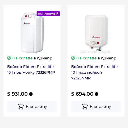
Страна производства
Болгария
ПОПУЛЯРНЫЙ
Габариты, размеры, вес
Вес, кг
6,6
Высота, мм
430
На складе
в г.Днепр
На складе
в г.Днепр
Бойлер Eldom Extra life
Бойлер Eldom Extra life
Глубина, мм
288
15 l под мойку 72326PMP
10 l над мойкой
72325NMP
Ширина, мм
285
5 931.00 ₴
5 694.00 ₴
В корзину
В корзину
Гарантия
Контакты сервисного центра
(098) 768-12-02