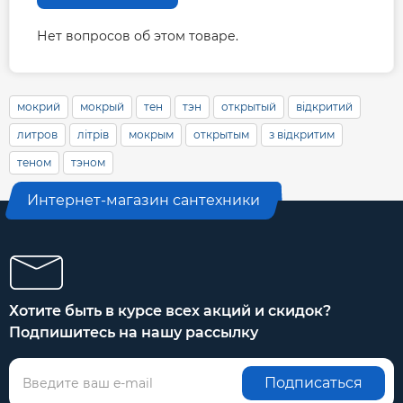
Нет вопросов об этом товаре.
мокрий
мокрый
тен
тэн
открытый
відкритий
литров
літрів
мокрым
открытым
з відкритим
теном
тэном
Интернет-магазин сантехники
Хотите быть в курсе всех акций и скидок?
Подпишитесь на нашу рассылку
Подписаться