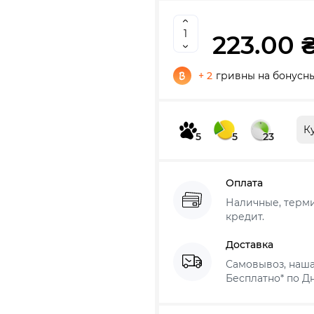
223.00 
+ 2
гривны на бонусны
К
5
5
23
Оплата
Наличные, термин
кредит.
Доставка
Самовывоз, наша
Бесплатно* по Дн