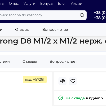
оты
О нас
Услуги
Бонусы
Блог
Акции
+38 (0
+38 (0
раны
Кран приборный Aquastrong D8 M1/2 х M1/2 нерж. сталь ч
ки
Отзывы
Вопрос - ответ
ong D8 M1/2 х M1/2 нерж.
стики
Отзывы
Вопрос - ответ
код: V57261
На складе
в г.Днепр