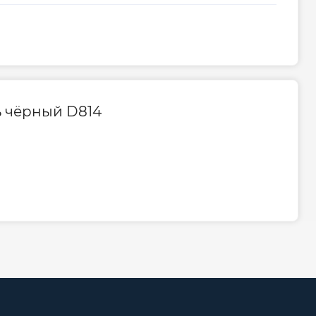
ь чёрный D814