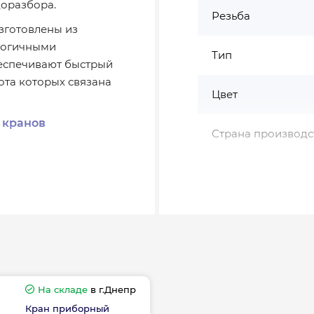
доразбора.
Резьба
изготовлены из
логичными
Тип
еспечивают быстрый
ота которых связана
Цвет
 кранов
Страна производс
ный к нему бытовой
оты и делает их
ря нержавеющей
 120°C).
На складе
в г.Днепр
Кран приборный
стиральных машин,