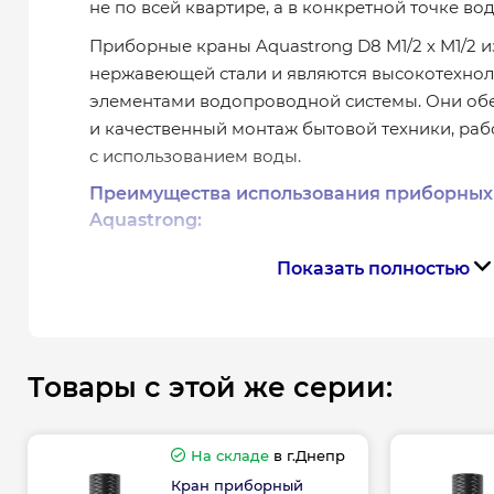
не по всей квартире, а в конкретной точке во
Приборные краны Aquastrong D8 M1/2 х M1/2 
нержавеющей стали и являются высокотехно
элементами водопроводной системы. Они об
и качественный монтаж бытовой техники, раб
с использованием воды.
Преимущества использования приборных
Aquastrong:
Показать полностью
Позволяет отключать только подключен
прибор (без отключения всей системы).
Упрощает монтажные и демонтажные раб
качественными.
Высокая стойкость к коррозии благода
Товары с этой же серии:
стали SUS 304.
Устойчивость к высоким температурам (до
На складе
в г.Днепр
Долгий срок эксплуатации – до 15 лет.
Кран приборный
Подходит для подключения смесителей, 