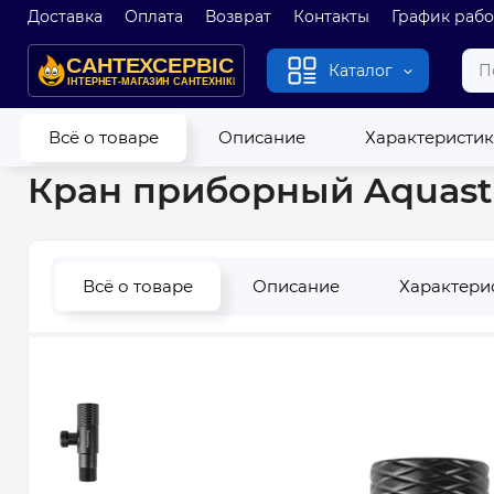
Доставка
Оплата
Возврат
Контакты
График раб
Каталог
Главная
Водопровод
Запорная арматура
Приборные к
Всё о товаре
Описание
Характеристи
Кран приборный Aquastr
Всё о товаре
Описание
Характери