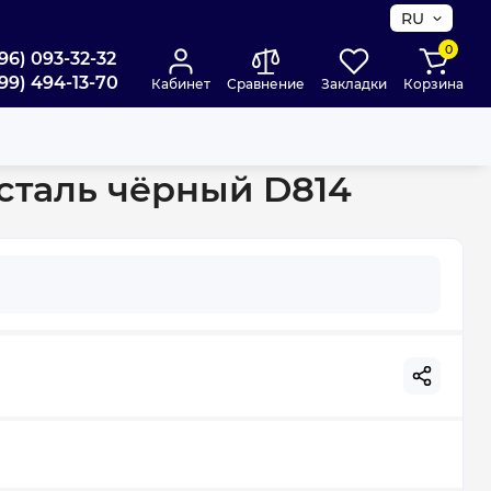
RU
0
96) 093-32-32
99) 494-13-70
Кабинет
Сравнение
Закладки
Корзина
ёрный D814
 сталь чёрный D814