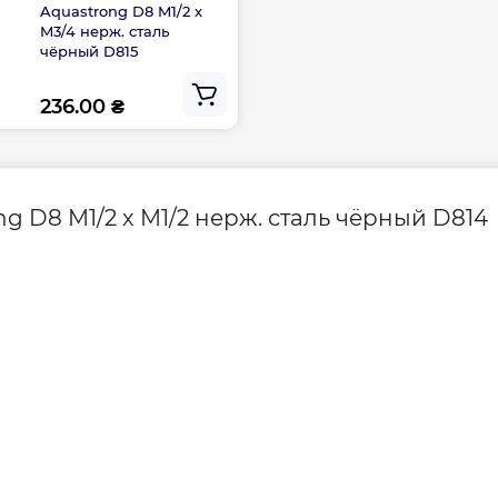
Aquastrong D8 M1/2 х
осудомоечных машин,
M3/4 нерж. сталь
ов.
чёрный D815
зайн.
236.00 ₴
rong:
 D8 M1/2 х M1/2 нерж. сталь чёрный D814
 градусов.
1/2" наружная
1/2" наружная