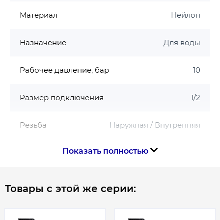
Технические характеристики шланга
Материал
Нейлон
Aquastrong Nylon:
Назначение
Для воды
Гайка накидная: никелированная латунь
CW617N
Рабочее давление, бар
10
Прокладка: конусная силиконовая, толщина 5
мм.
Втулка: латунь CW617N
Размер подключения
1/2
Оплетение: Nylon
Гильза обжимная: нержавеющая сталь SUS 304
Резьба
Наружная / Внутренняя
Шланг: нетоксичный каучук EPDM
Максимальная температура: 95°C
Показать полностью
Страна производства
Венгрия
Максимальное давление: 20 bar
Товары с этой же серии:
Габариты, размеры, вес
Длина, см
150