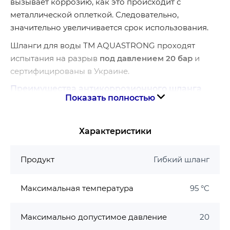
вызывает коррозию, как это происходит с
металлической оплеткой. Следовательно,
значительно увеличивается срок использования.
Шланги для воды ТМ AQUASTRONG проходят
испытания на разрыв
под давлением 20 бар
и
сертифицированы в Украине.
Преимущества антикоррозионного шланга
Показать полностью
Aquastrong Nylon:
Высокая стойкость к коррозии
Характеристики
Большая гибкость
Быстрое принятие правильной формы, то есть
Продукт
Гибкий шланг
нет перегибов или скручивания
Устойчивость в ультрафиолетовых лучей
Максимальная температура
Электронепроводимость, то есть
95 °C
безопасность при соединениях с бойлерами и
другими системами
Максимально допустимое давление
20
Срок службы: до 15 лет