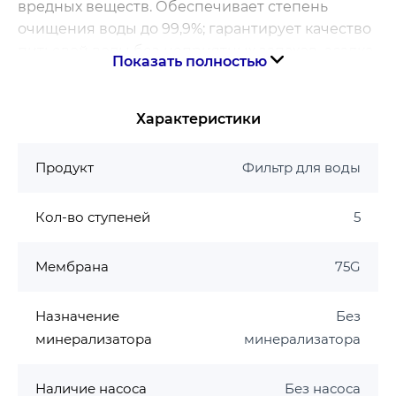
вредных веществ. Обеспечивает степень
очищения воды до 99,9%; гарантирует качество
питьевой воды без неприятных запахов, осадка
Показать полностью
и примесей.
Система обратного осмоса Aqua Factory RO-5
Характеристики
комплектуется:
набором картриджей (вспененный
Продукт
Фильтр для воды
полипропилен до 20 мкм, картридж из
гранулированного активированного угля
Кол-во ступеней
5
GAC-10, вспененный полипропилен до 5
мкм)
Мембрана
75G
обратноосмотической мембраной,
постфильтром
Назначение
Без
которые обеспечивают пятиступенчатую
минерализатора
минерализатора
очистку воды:
Наличие насоса
Без насоса