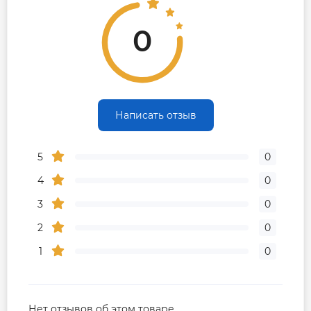
атм. Если давление больше 6 атм. обязательно
необходимо установить редуктор давления!
0
Страна производства: Украина.
Написать отзыв
5
0
4
0
3
0
2
0
1
0
Нет отзывов об этом товаре.