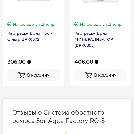
веществом картриджа является
синтетическое полиамидное волокно;
V степень
- постфильтр: фильтрующим
На складе
в г.Днепр
На складе
в г.Днепр
веществом картриджа является
гранулированный активированный уголь,
Картридж Бриз Пост-
Картридж Бриз
фільтр BRK0372
МИНЕРАЛИЗАТОР
содержащий серебро.
(BRK0365)
Комплектация обратного осмоса Aqua Factory
RO-5:
306.00 ₴
406.00 ₴
Фильтр в сборе с картриджами.
В корзину
В корзину
Накопительная емкость для чистой воды.
Установочный комплект.
Ключ для корпусов префильтров.
Упаковка.
Отзывы о Система обратного
осмоса 5ст. Aqua Factory RO-5
ВНИМАНИЕ! Давление воды в магистральной
водопроводной сети должно составлять 1,5 – 6