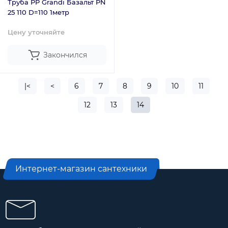
Тpуба PP Grandi Базальт PN
25 110 D=110 1метр
Цену уточняйте
Закончился
|<
<
6
7
8
9
10
11
12
13
14
Интернет-магазин сантехники