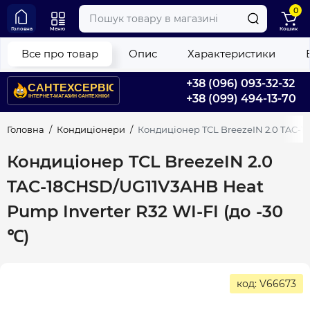
0
Головна
Меню
Кошик
Все про товар
Опис
Характеристики
+38 (096) 093-32-32
+38 (099) 494-13-70
Головна
Кондиціонери
Кондиціонер TCL BreezeIN 2.0 TAC-18
Кондиціонер TCL BreezeIN 2.0
TAC-18CHSD/UG11V3AHB Heat
Pump Inverter R32 WI-FI (до -30
℃)
код: V66673