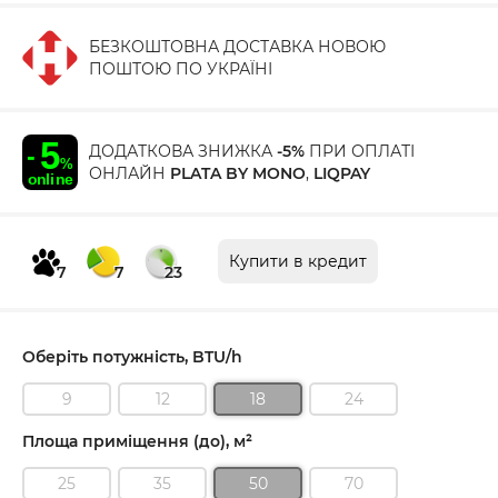
БЕЗКОШТОВНА ДОСТАВКА НОВОЮ
ПОШТОЮ ПО УКРАЇНІ
ДОДАТКОВА ЗНИЖКА
-5%
ПРИ ОПЛАТІ
ОНЛАЙН
PLATA BY MONO
,
LIQPAY
Купити в кредит
7
7
23
Оберіть потужність, BTU/h
9
12
18
24
Площа приміщення (до), м²
25
35
50
70